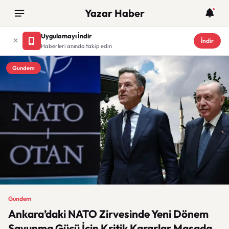
Yazar Haber
Uygulamayı İndir
İndir
Haberleri anında takip edin
Gundem
Gundem
Ankara’daki NATO Zirvesinde Yeni Dönem
Savunma Gücü İçin Kritik Kararlar Masada