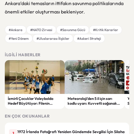
Ankara’daki temasların ittifakın savunma politikalarında
önemli etkiler oluşturması bekleniyor.
#Ankara
#NATO Zirvesi
#Savunma Gücü
#Kritik Kararlar
#Yeni Dönem
#Uluslararası İlişkiler
#Askeri Strateji
İLGILI HABERLER
İzmirli Çocuklar Voleybolda
Meteoroloji'den 5 il için sarı
Yaz
Hedef Büyütüyor: Filenin
kodlu uyarı: Kuvvetli sağanak
Spon
Sultanları İlham Kaynağı Oldu
ve fırtına geliyor
Günc
EN ÇOK OKUNANLAR
1972 İrlanda Fotoğrafı Yeniden Gündemde Sevgilisi İçin Silaha
1