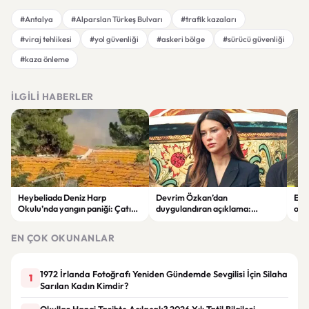
#Antalya
#Alparslan Türkeş Bulvarı
#trafik kazaları
#viraj tehlikesi
#yol güvenliği
#askeri bölge
#sürücü güvenliği
#kaza önleme
İLGILI HABERLER
Heybeliada Deniz Harp
Devrim Özkan’dan
Edi
Okulu’nda yangın paniği: Çatıda
duygulandıran açıklama:
ope
büyük hasar oluştu
“Babaannemi kaybettim”
tut
EN ÇOK OKUNANLAR
1972 İrlanda Fotoğrafı Yeniden Gündemde Sevgilisi İçin Silaha
1
Sarılan Kadın Kimdir?
Okullar Hangi Tarihte Açılacak? 2026 Yılı Tatil Bilgileri