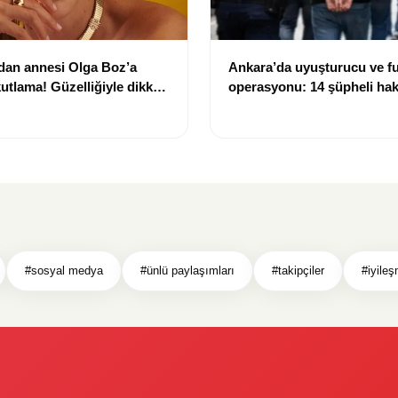
dan annesi Olga Boz’a
Ankara’da uyuşturucu ve f
utlama! Güzelliğiyle dikkat
operasyonu: 14 şüpheli ha
işlem başlatıldı
#sosyal medya
#ünlü paylaşımları
#takipçiler
#iyile