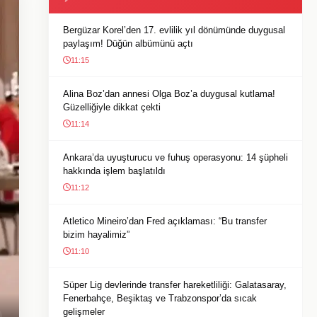
Bergüzar Korel’den 17. evlilik yıl dönümünde duygusal
paylaşım! Düğün albümünü açtı
11:15
Alina Boz’dan annesi Olga Boz’a duygusal kutlama!
Güzelliğiyle dikkat çekti
11:14
Ankara’da uyuşturucu ve fuhuş operasyonu: 14 şüpheli
hakkında işlem başlatıldı
11:12
Atletico Mineiro’dan Fred açıklaması: “Bu transfer
bizim hayalimiz”
11:10
Süper Lig devlerinde transfer hareketliliği: Galatasaray,
Fenerbahçe, Beşiktaş ve Trabzonspor’da sıcak
gelişmeler