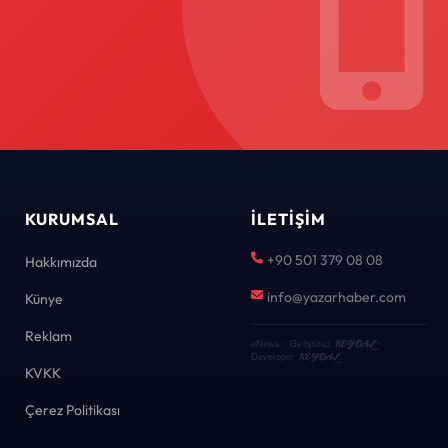
KURUMSAL
İLETIŞIM
+90 501 379 08 08
Hakkımızda
info@yazarhaber.com
Künye
Reklam
KEYDAL
eNews · Geliştirici
·
KEYDAL
Developer
KVKK
Çerez Politikası