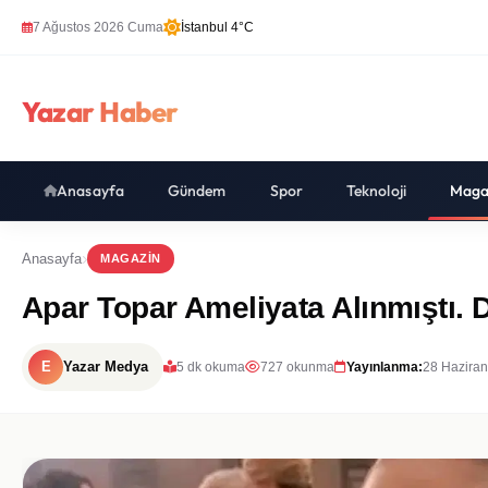
7 Ağustos 2026 Cuma
İstanbul 4°C
Yazar Haber
Anasayfa
Gündem
Spor
Teknoloji
Maga
Anasayfa
MAGAZIN
Apar Topar Ameliyata Alınmıştı. 
E
Yazar Medya
5 dk okuma
727 okunma
Yayınlanma:
28 Haziran