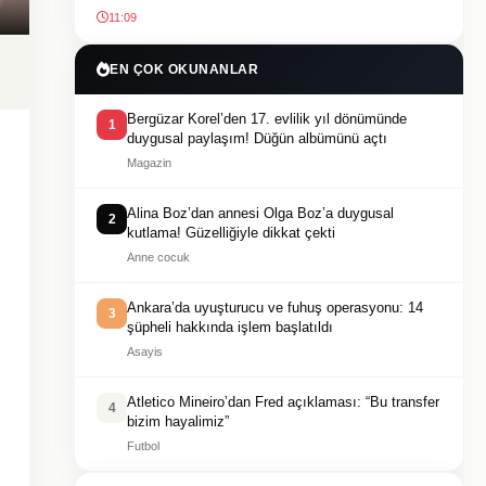
11:09
EN ÇOK OKUNANLAR
Bergüzar Korel’den 17. evlilik yıl dönümünde
1
duygusal paylaşım! Düğün albümünü açtı
Magazin
Alina Boz’dan annesi Olga Boz’a duygusal
2
kutlama! Güzelliğiyle dikkat çekti
Anne cocuk
Ankara’da uyuşturucu ve fuhuş operasyonu: 14
3
şüpheli hakkında işlem başlatıldı
Asayis
Atletico Mineiro’dan Fred açıklaması: “Bu transfer
4
bizim hayalimiz”
Futbol