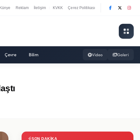
Künye
Reklam
İletişim
KVKK
Çerez Politikası
|
Çevre
Bilim
Video
Galeri
aştı
SON DAKIKA