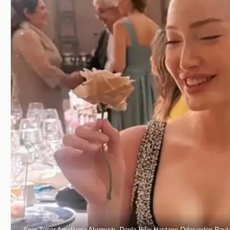
Apar Topar Ameliyata Alınmıştı. Danla Bilic Hastane Odasından Payla