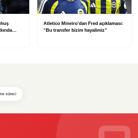
uhuş
Atletico Mineiro’dan Fred açıklaması:
kkında
“Bu transfer bizim hayalimiz”
şme süreci