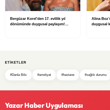
Bergüzar Korel’den 17. evlilik yıl
Alina Boz’
dönümünde duygusal paylaşım!
duygusal k
Düğün albümünü açtı
çekti
ETIKETLER
#Danla Bilic
#ameliyat
#hastane
#sağlık durumu
Yazar Haber Uygulaması