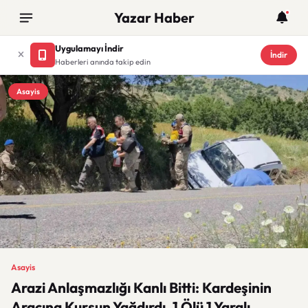
Yazar Haber
Uygulamayı İndir
İndir
Haberleri anında takip edin
Asayis
Asayis
Arazi Anlaşmazlığı Kanlı Bitti: Kardeşinin
Aracına Kurşun Yağdırdı, 1 Ölü 1 Yaralı