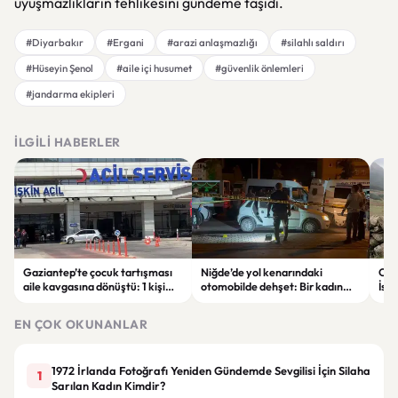
uyuşmazlıkların tehlikesini gündeme taşıdı.
#Diyarbakır
#Ergani
#arazi anlaşmazlığı
#silahlı saldırı
#Hüseyin Şenol
#aile içi husumet
#güvenlik önlemleri
#jandarma ekipleri
İLGILI HABERLER
Gaziantep’te çocuk tartışması
Niğde’de yol kenarındaki
Out
aile kavgasına dönüştü: 1 kişi
otomobilde dehşet: Bir kadın
İsk
hayatını kaybetti, 5 kişi
hayatını kaybetti, bir kişi ağır
satı
yaralandı
yaralandı
EN ÇOK OKUNANLAR
1972 İrlanda Fotoğrafı Yeniden Gündemde Sevgilisi İçin Silaha
1
Sarılan Kadın Kimdir?