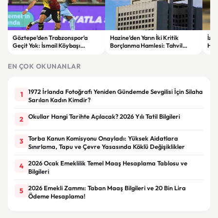
Göztepe’den Trabzonspor’a
Hazine’den Yarın İki Kritik
İzm
Geçit Yok: İsmail Köybaşı
Borçlanma Hamlesi: Tahvil
Hed
Jübilesinde Kazanan İzmir Ekibi
İhalesi ve Kira Sertifikası Satışı
Sul
Oldu
Yapılacak
EN ÇOK OKUNANLAR
1972 İrlanda Fotoğrafı Yeniden Gündemde Sevgilisi İçin Silaha
1
Sarılan Kadın Kimdir?
Okullar Hangi Tarihte Açılacak? 2026 Yılı Tatil Bilgileri
2
Torba Kanun Komisyonu Onayladı: Yüksek Aidatlara
3
Sınırlama, Tapu ve Çevre Yasasında Köklü Değişiklikler
2026 Ocak Emeklilik Temel Maaş Hesaplama Tablosu ve
4
Bilgileri
2026 Emekli Zammı: Taban Maaş Bilgileri ve 20 Bin Lira
5
Ödeme Hesaplama!