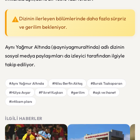
Dizinin ilerleyen bölümlerinde daha fazla sürpriz
ve gerilim bekleniyor.
Aynı Yağmur Altında (@ayniyagmuraltinda) adlı dizinin
sosyal medya paylaşımları da izleyici tarafından ilgiyle
takip ediliyor.
#Aynı Yağmur Altında
#Nilsu Berfin Aktaş
#Burak Tozkoparan
#Hülya Avşar
#Fikret Kuşkan
#gerilim
#aşk ve ihanet
#intikam planı
İLGILI HABERLER