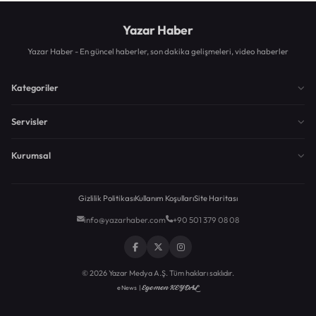
Yazar Haber
Yazar Haber - En güncel haberler, son dakika gelişmeleri, video haberler
Kategoriler
Servisler
Kurumsal
Gizlilik Politikası
Kullanım Koşulları
Site Haritası
info@yazarhaber.com
+90 501 379 08 08
© 2026 Yazar Medya A.Ş. Tüm hakları saklıdır.
Egemen KEYDAL
eNews |