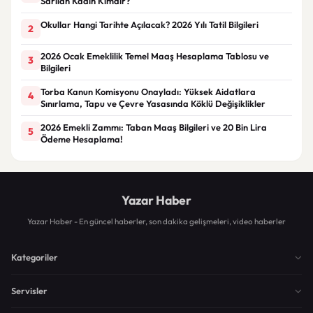
Sarılan Kadın Kimdir?
Okullar Hangi Tarihte Açılacak? 2026 Yılı Tatil Bilgileri
2
2026 Ocak Emeklilik Temel Maaş Hesaplama Tablosu ve
3
Bilgileri
Torba Kanun Komisyonu Onayladı: Yüksek Aidatlara
4
Sınırlama, Tapu ve Çevre Yasasında Köklü Değişiklikler
2026 Emekli Zammı: Taban Maaş Bilgileri ve 20 Bin Lira
5
Ödeme Hesaplama!
Yazar Haber
Yazar Haber - En güncel haberler, son dakika gelişmeleri, video haberler
Kategoriler
Servisler