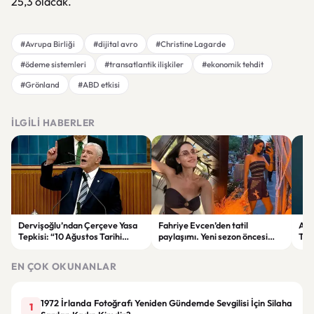
25,3 olacak.
#Avrupa Birliği
#dijital avro
#Christine Lagarde
#ödeme sistemleri
#transatlantik ilişkiler
#ekonomik tehdit
#Grönland
#ABD etkisi
İLGILI HABERLER
Dervişoğlu’ndan Çerçeve Yasa
Fahriye Evcen’den tatil
Ank
Tepkisi: “10 Ağustos Tarihi
paylaşımı. Yeni sezon öncesi
Tre
Tercihinin Sebebi Ne?”
ailesiyle moral depoluyor
Düş
EN ÇOK OKUNANLAR
1972 İrlanda Fotoğrafı Yeniden Gündemde Sevgilisi İçin Silaha
1