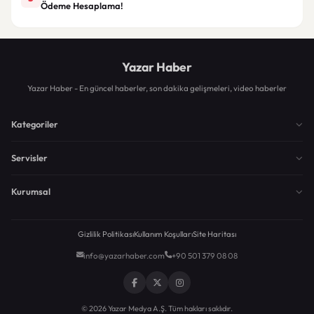
Ödeme Hesaplama!
Yazar Haber
Yazar Haber - En güncel haberler, son dakika gelişmeleri, video haberler
Kategoriler
Servisler
Kurumsal
Gizlilik Politikası
Kullanım Koşulları
Site Haritası
info@yazarhaber.com
+90 501 379 08 08
© 2026 Yazar Medya A.Ş. Tüm hakları saklıdır.