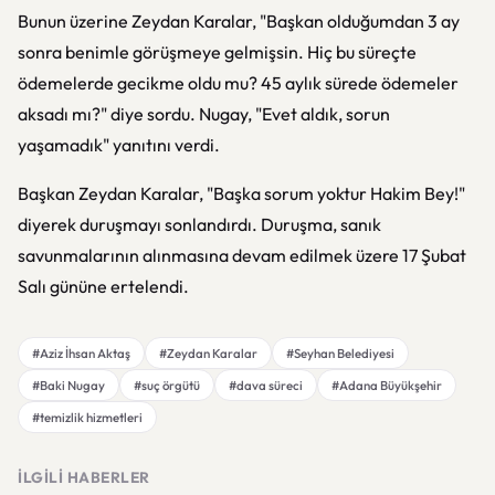
Bunun üzerine Zeydan Karalar, "Başkan olduğumdan 3 ay
sonra benimle görüşmeye gelmişsin. Hiç bu süreçte
ödemelerde gecikme oldu mu? 45 aylık sürede ödemeler
aksadı mı?" diye sordu. Nugay, "Evet aldık, sorun
yaşamadık" yanıtını verdi.
Başkan Zeydan Karalar, "Başka sorum yoktur Hakim Bey!"
diyerek duruşmayı sonlandırdı. Duruşma, sanık
savunmalarının alınmasına devam edilmek üzere 17 Şubat
Salı gününe ertelendi.
#Aziz İhsan Aktaş
#Zeydan Karalar
#Seyhan Belediyesi
#Baki Nugay
#suç örgütü
#dava süreci
#Adana Büyükşehir
#temizlik hizmetleri
İLGILI HABERLER