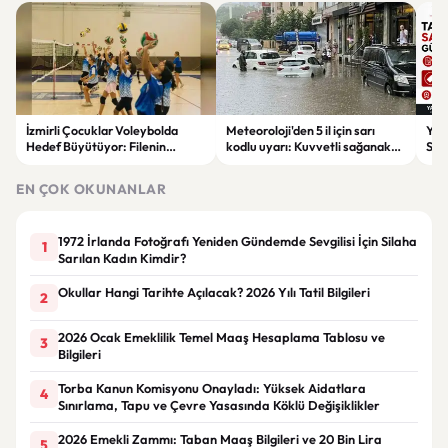
İzmirli Çocuklar Voleybolda
Meteoroloji'den 5 il için sarı
Yaz
Hedef Büyütüyor: Filenin
kodlu uyarı: Kuvvetli sağanak
Spon
Sultanları İlham Kaynağı Oldu
ve fırtına geliyor
Günc
EN ÇOK OKUNANLAR
1972 İrlanda Fotoğrafı Yeniden Gündemde Sevgilisi İçin Silaha
1
Sarılan Kadın Kimdir?
Okullar Hangi Tarihte Açılacak? 2026 Yılı Tatil Bilgileri
2
2026 Ocak Emeklilik Temel Maaş Hesaplama Tablosu ve
3
Bilgileri
Torba Kanun Komisyonu Onayladı: Yüksek Aidatlara
4
Sınırlama, Tapu ve Çevre Yasasında Köklü Değişiklikler
2026 Emekli Zammı: Taban Maaş Bilgileri ve 20 Bin Lira
5