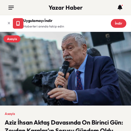
Yazar Haber
Uygulamayı İndir
İndir
Haberleri anında takip edin
Asayis
Asayis
Aziz İhsan Aktaş Davasında On Birinci Gün:
Zeydan Karalar'ın Sorusu Gündem Oldu