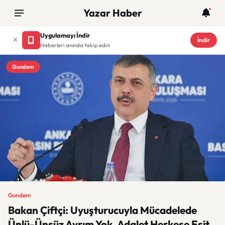
Yazar Haber
Uygulamayı İndir
İndir
Haberleri anında takip edin
Gundem
Gundem
Bakan Çiftçi: Uyuşturucuyla Mücadelede
Ünlü-Ünsüz Ayrım Yok, Adalet Herkese Eşit