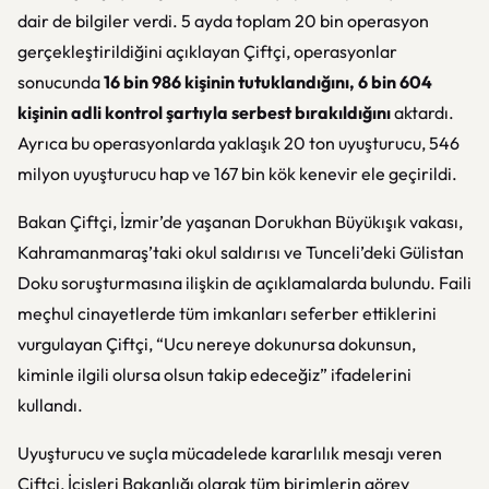
dair de bilgiler verdi. 5 ayda toplam 20 bin operasyon
gerçekleştirildiğini açıklayan Çiftçi, operasyonlar
sonucunda
16 bin 986 kişinin tutuklandığını, 6 bin 604
kişinin adli kontrol şartıyla serbest bırakıldığını
aktardı.
Ayrıca bu operasyonlarda yaklaşık 20 ton uyuşturucu, 546
milyon uyuşturucu hap ve 167 bin kök kenevir ele geçirildi.
Bakan Çiftçi, İzmir’de yaşanan Dorukhan Büyükışık vakası,
Kahramanmaraş’taki okul saldırısı ve Tunceli’deki Gülistan
Doku soruşturmasına ilişkin de açıklamalarda bulundu. Faili
meçhul cinayetlerde tüm imkanları seferber ettiklerini
vurgulayan Çiftçi, “Ucu nereye dokunursa dokunsun,
kiminle ilgili olursa olsun takip edeceğiz” ifadelerini
kullandı.
Uyuşturucu ve suçla mücadelede kararlılık mesajı veren
Çiftçi, İçişleri Bakanlığı olarak tüm birimlerin görev