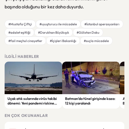
başında olduğunu bir kez daha duyurdu.
#Mustafa Çiftçi
#uyuşturucu ile mücadele
#İstanbul operasyonları
#adalet eşitliği
#Dorukhan Büyükışık
#Gülistan Doku
#fail meçhul cinayetler
#İçişleri Bakanlığı
#suçla mücadele
İLGILI HABERLER
Uçak atık sularında virüs takibi
Batman’da tünel girişinde kaza:
Ada
dönemi: Yeni pandemi riskine
12 kişi yaralandı
Bel
karşı erken uyarı sistemi
yaşa
geliştiriliyor
EN ÇOK OKUNANLAR