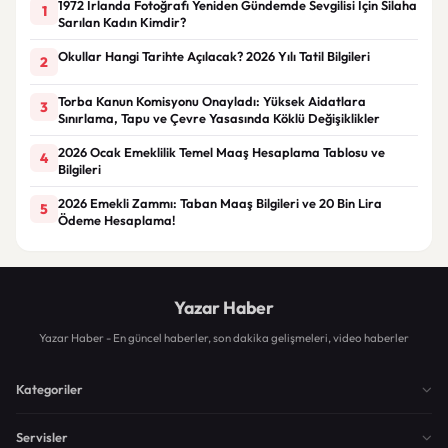
1972 İrlanda Fotoğrafı Yeniden Gündemde Sevgilisi İçin Silaha
1
Sarılan Kadın Kimdir?
Okullar Hangi Tarihte Açılacak? 2026 Yılı Tatil Bilgileri
2
Torba Kanun Komisyonu Onayladı: Yüksek Aidatlara
3
Sınırlama, Tapu ve Çevre Yasasında Köklü Değişiklikler
2026 Ocak Emeklilik Temel Maaş Hesaplama Tablosu ve
4
Bilgileri
2026 Emekli Zammı: Taban Maaş Bilgileri ve 20 Bin Lira
5
Ödeme Hesaplama!
Yazar Haber
Yazar Haber - En güncel haberler, son dakika gelişmeleri, video haberler
Kategoriler
Servisler