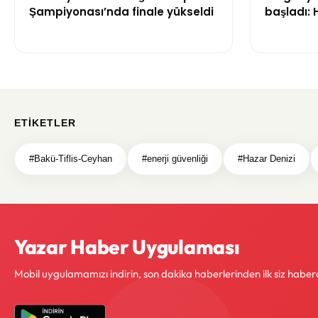
Şampiyonası’nda finale yükseldi
başladı: 
Takım’ın 
ETIKETLER
#Bakü-Tiflis-Ceyhan
#enerji güvenliği
#Hazar Denizi
Yazar Haber Uygulaması
Mobil uygulamamızı indirin, son dakika haberlerinden ilk siz haber