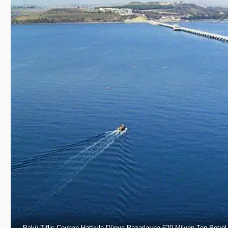
Bakü-Tiflis-Ceyhan Hattıyla Dünya Pazarlarına 620 Milyon Ton Petrol