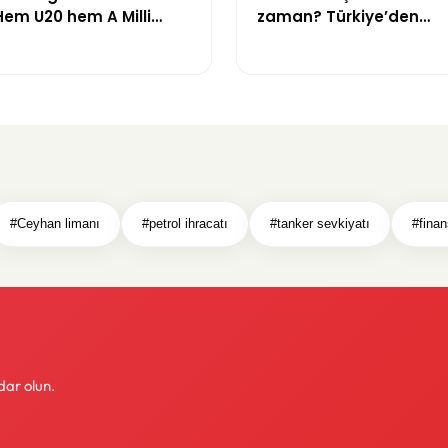
Hem U20 hem A Milli
zaman? Türkiye’den
başına geçti
izlenebilecek mi?
#Ceyhan limanı
#petrol ihracatı
#tanker sevkiyatı
#finan
dar olun.