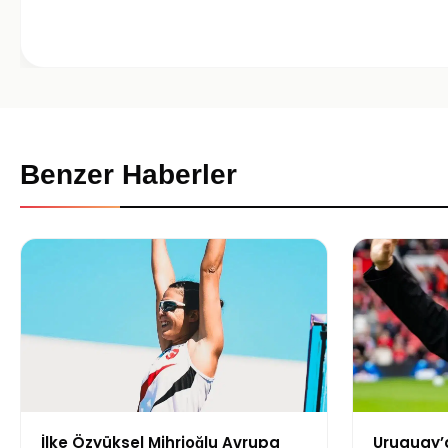
Benzer Haberler
İlke Özyüksel Mihrioğlu Avrupa
Uruguay’