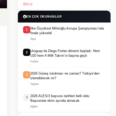
15:11
EN ÇOK OKUNANLAR
İlke Özyüksel Mihrioğlu Avrupa Şampiyonası’nda
1
finale yükseldi
Spor
Uruguay’da Diego Forlan dönemi başladı: Hem
2
U20 hem A Milli Takım’ın başına geçti
Futbol
2026 Güneş tutulması ne zaman? Türkiye’den
3
izlenebilecek mi?
Yaşam
2026 ALES/3 başvuru tarihleri belli oldu:
4
Başvurular ekim ayında alınacak
Eğitim