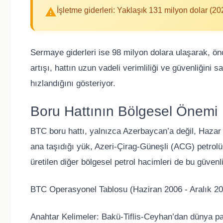
İşletme giderleri: Yaklaşık 131 milyon dolar (2
Sermaye giderleri ise 98 milyon dolara ulaşarak, önc
artışı, hattın uzun vadeli verimliliği ve güvenliğini
hızlandığını gösteriyor.
Boru Hattının Bölgesel Önemi
BTC boru hattı, yalnızca Azerbaycan’a değil, Hazar
ana taşıdığı yük, Azeri-Çirag-Güneşli (ACG) petrol
üretilen diğer bölgesel petrol hacimleri de bu güve
BTC Operasyonel Tablosu (Haziran 2006 - Aralık 2
Anahtar Kelimeler: Bakü-Tiflis-Ceyhan’dan dünya paz