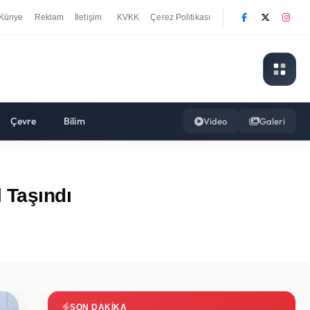
Künye
Reklam
İletişim
KVKK
Çerez Politikası
|
Çevre
Bilim
Video
Galeri
 Taşındı
SON DAKIKA