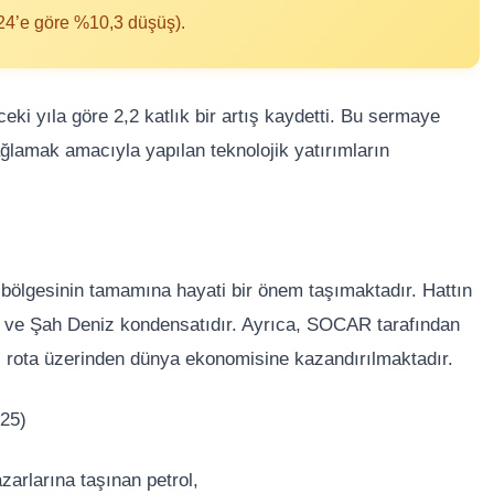
024’e göre %10,3 düşüş).
eki yıla göre 2,2 katlık bir artış kaydetti. Bu sermaye
 sağlamak amacıyla yapılan teknolojik yatırımların
 bölgesinin tamamına hayati bir önem taşımaktadır. Hattın
ü ve Şah Deniz kondensatıdır. Ayrıca, SOCAR tarafından
nli rota üzerinden dünya ekonomisine kazandırılmaktadır.
025)
arlarına taşınan petrol,