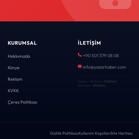
KURUMSAL
İLETIŞIM
+90 501 379 08 08
Hakkımızda
info@yazarhaber.com
Künye
Reklam
KEYDAL
eNews · Geliştirici
·
KEYDAL
Developer
KVKK
Çerez Politikası
Gizlilik Politikası
Kullanım Koşulları
Site Haritası