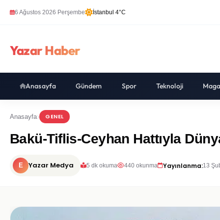
6 Ağustos 2026 Perşembe
İstanbul 4°C
Yazar Haber
Anasayfa
Gündem
Spor
Teknoloji
Maga
GENEL
Anasayfa
Bakü-Tiflis-Ceyhan Hattıyla Düny
Yazar Medya
Yayınlanma:
E
5 dk okuma
440 okunma
13 Şu