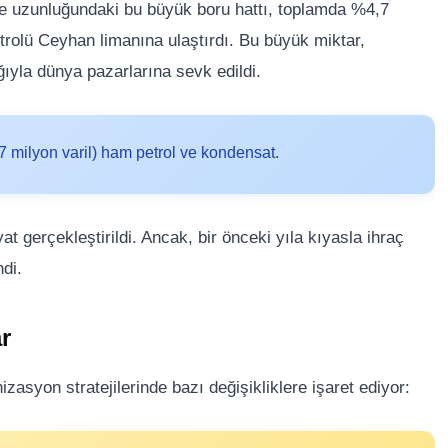
tre uzunluğundaki bu büyük boru hattı, toplamda %4,7
trolü Ceyhan limanına ulaştırdı. Bu büyük miktar,
ğıyla dünya pazarlarına sevk edildi.
07 milyon varil) ham petrol ve kondensat.
t gerçekleştirildi. Ancak, bir önceki yıla kıyasla ihraç
di.
r
izasyon stratejilerinde bazı değişikliklere işaret ediyor: