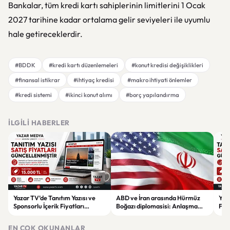
Bankalar, tüm kredi kartı sahiplerinin limitlerini 1 Ocak
2027 tarihine kadar ortalama gelir seviyeleri ile uyumlu
hale getireceklerdir.
#BDDK
#kredi kartı düzenlemeleri
#konut kredisi değişiklikleri
#finansal istikrar
#ihtiyaç kredisi
#makro ihtiyati önlemler
#kredi sistemi
#ikinci konut alımı
#borç yapılandırma
İLGILI HABERLER
Yazar TV’de Tanıtım Yazısı ve
ABD ve İran arasında Hürmüz
Yaz
Sponsorlu İçerik Fiyatları
Boğazı diplomasisi: Anlaşma
Fiya
Güncellendi: Yeni Fiyat 15 Bin TL
ihtimali gündemde
15 B
EN ÇOK OKUNANLAR