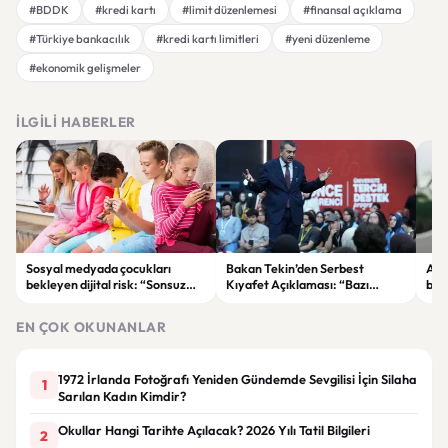
#BDDK
#kredi kartı
#limit düzenlemesi
#finansal açıklama
#Türkiye bankacılık
#kredi kartı limitleri
#yeni düzenleme
#ekonomik gelişmeler
İLGILI HABERLER
Sosyal medyada çocukları
Bakan Tekin’den Serbest
Akı
bekleyen dijital risk: “Sonsuz
Kıyafet Açıklaması: “Bazı
başl
kaydırma” bağımlılığına dikkat
Olumsuzluklar Ortaya Çıktı”
ger
EN ÇOK OKUNANLAR
1972 İrlanda Fotoğrafı Yeniden Gündemde Sevgilisi İçin Silaha
1
Sarılan Kadın Kimdir?
Okullar Hangi Tarihte Açılacak? 2026 Yılı Tatil Bilgileri
2