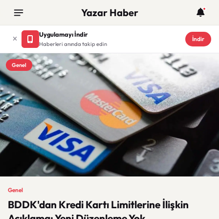
Yazar Haber
Uygulamayı İndir
İndir
Haberleri anında takip edin
Genel
Genel
BDDK'dan Kredi Kartı Limitlerine İlişkin
Açıklama: Yeni Düzenleme Yok