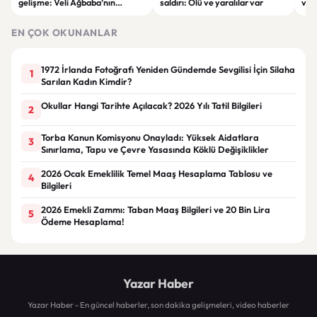
gelişme: Veli Ağbaba’nın
saldırı: Ölü ve yaralılar var
ver
ağabeyi Hür Ağbaba tutuklandı
çeke
EN ÇOK OKUNANLAR
1972 İrlanda Fotoğrafı Yeniden Gündemde Sevgilisi İçin Silaha
1
Sarılan Kadın Kimdir?
Okullar Hangi Tarihte Açılacak? 2026 Yılı Tatil Bilgileri
2
Torba Kanun Komisyonu Onayladı: Yüksek Aidatlara
3
Sınırlama, Tapu ve Çevre Yasasında Köklü Değişiklikler
2026 Ocak Emeklilik Temel Maaş Hesaplama Tablosu ve
4
Bilgileri
2026 Emekli Zammı: Taban Maaş Bilgileri ve 20 Bin Lira
5
Ödeme Hesaplama!
Yazar Haber
Yazar Haber - En güncel haberler, son dakika gelişmeleri, video haberler