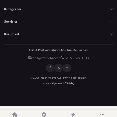
Kategoriler
Servisler
Kurumsal
Gizlilik Politikası
Kullanım Koşulları
Site Haritası
info@yazarhaber.com
+90 501 379 08 08
© 2026 Yazar Medya A.Ş. Tüm hakları saklıdır.
Egemen KEYDAL
eNews |