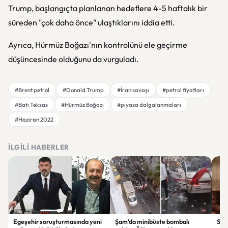
Trump, başlangıçta planlanan hedeflere 4-5 haftalık bir
süreden "çok daha önce" ulaştıklarını iddia etti.
Ayrıca, Hürmüz Boğazı'nın kontrolünü ele geçirme
düşüncesinde olduğunu da vurguladı.
#Brent petrol
#Donald Trump
#İran savaşı
#petrol fiyatları
#Batı Teksas
#Hürmüz Boğazı
#piyasa dalgalanmaları
#Haziran 2022
İLGILI HABERLER
Egeşehir soruşturmasında yeni
Şam’da minibüste bombalı
Ser