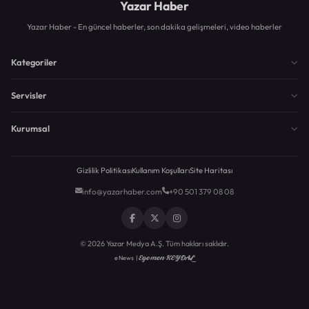
Yazar Haber
Yazar Haber - En güncel haberler, son dakika gelişmeleri, video haberler
Kategoriler
Servisler
Kurumsal
Gizlilik Politikası
Kullanım Koşulları
Site Haritası
info@yazarhaber.com
+90 501 379 08 08
© 2026 Yazar Medya A.Ş. Tüm hakları saklıdır.
Egemen KEYDAL
eNews |