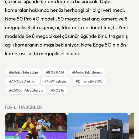
çözünürlüğünde bir ana kamera bulunacak. Diğer
kameralar hakkında henüz herhangi bir bilgi verilmedi.
Note 50 Pro 4G modeli, 50 megapiksel ana kamera ve 8
megapiksel ultra geniş açılı kamera ile donatılmıştı. Yeni
modelde de 8 megapiksel çözünürlüğünde bir ultra geniş
açılı kameranın olması bekleniyor. Note Edge 5G'nin ön
kamerası ise 13 megapiksel olacak.
#Infinix Note Edge
#8 GB RAM
#MediaTek işlemci
#AMOLED ekran
#45W hızlı şarj
#Dimensity 7100
#6.500 mAh batarya
#XOS 16
İLGILI HABERLER