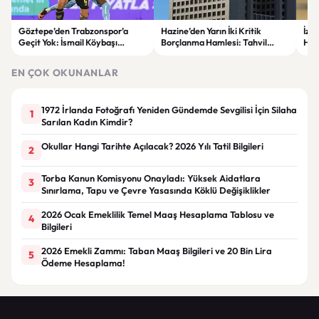
Göztepe’den Trabzonspor’a
Hazine’den Yarın İki Kritik
İzm
Geçit Yok: İsmail Köybaşı
Borçlanma Hamlesi: Tahvil
Hed
Jübilesinde Kazanan İzmir Ekibi
İhalesi ve Kira Sertifikası Satışı
Sul
Oldu
Yapılacak
EN ÇOK OKUNANLAR
1972 İrlanda Fotoğrafı Yeniden Gündemde Sevgilisi İçin Silaha
1
Sarılan Kadın Kimdir?
Okullar Hangi Tarihte Açılacak? 2026 Yılı Tatil Bilgileri
2
Torba Kanun Komisyonu Onayladı: Yüksek Aidatlara
3
Sınırlama, Tapu ve Çevre Yasasında Köklü Değişiklikler
2026 Ocak Emeklilik Temel Maaş Hesaplama Tablosu ve
4
Bilgileri
2026 Emekli Zammı: Taban Maaş Bilgileri ve 20 Bin Lira
5
Ödeme Hesaplama!