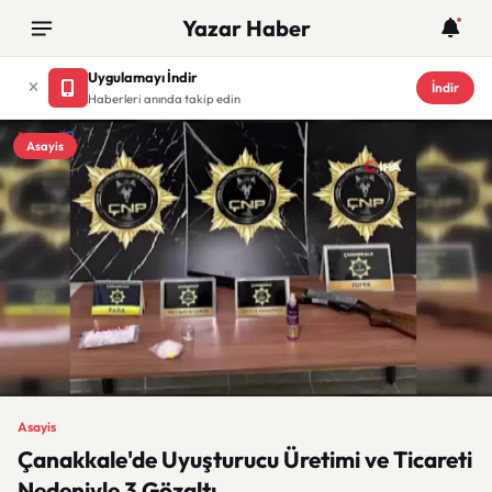
Yazar Haber
Uygulamayı İndir
İndir
Haberleri anında takip edin
Asayis
Asayis
Çanakkale'de Uyuşturucu Üretimi ve Ticareti
Nedeniyle 3 Gözaltı