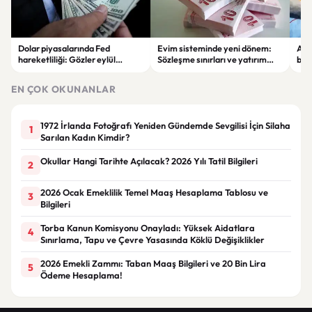
Dolar piyasalarında Fed
Evim sisteminde yeni dönem:
Alta
hareketliliği: Gözler eylül
Sözleşme sınırları ve yatırım
bell
ayındaki faiz kararında
kuralları değişti
Bil
duy
EN ÇOK OKUNANLAR
1972 İrlanda Fotoğrafı Yeniden Gündemde Sevgilisi İçin Silaha
1
Sarılan Kadın Kimdir?
Okullar Hangi Tarihte Açılacak? 2026 Yılı Tatil Bilgileri
2
2026 Ocak Emeklilik Temel Maaş Hesaplama Tablosu ve
3
Bilgileri
Torba Kanun Komisyonu Onayladı: Yüksek Aidatlara
4
Sınırlama, Tapu ve Çevre Yasasında Köklü Değişiklikler
2026 Emekli Zammı: Taban Maaş Bilgileri ve 20 Bin Lira
5
Ödeme Hesaplama!