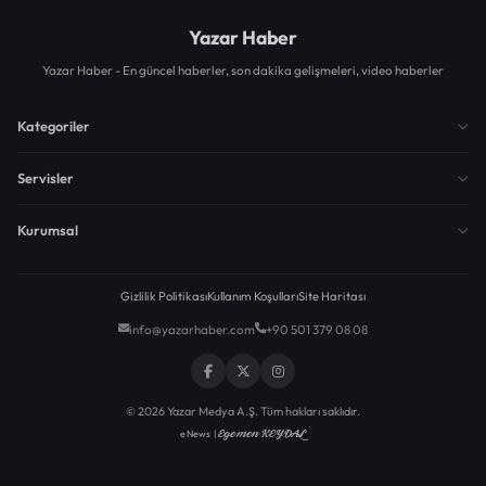
Yazar Haber
Yazar Haber - En güncel haberler, son dakika gelişmeleri, video haberler
Kategoriler
Servisler
Kurumsal
Gizlilik Politikası
Kullanım Koşulları
Site Haritası
info@yazarhaber.com
+90 501 379 08 08
© 2026 Yazar Medya A.Ş. Tüm hakları saklıdır.
Egemen KEYDAL
eNews |