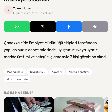
Yazar Haber
Y
18 Şubat 2026 09:40 · 1 dk okuma
Çanakkale'de Emniyet Müdürlüğü ekipleri tarafından
yapılan huzur denetimlerinde 'uyuşturucu veya uyarıcı
madde üretimi ve satışı' suçlamasıyla 3 kişi gözaltına alındı.
#Çanakkale
#uyuşturucu
#gözaltı
#huzur denetimi
#uyarıcı madde
İLGILI HABERLER