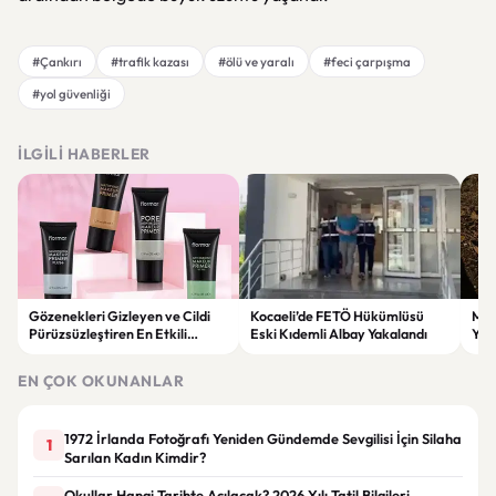
#Çankırı
#trafik kazası
#ölü ve yaralı
#feci çarpışma
#yol güvenliği
İLGILI HABERLER
Gözenekleri Gizleyen ve Cildi
Kocaeli’de FETÖ Hükümlüsü
Man
Pürüzsüzleştiren En Etkili
Eski Kıdemli Albay Yakalandı
Yaş
Makyaj Bazı Önerileri
EN ÇOK OKUNANLAR
1972 İrlanda Fotoğrafı Yeniden Gündemde Sevgilisi İçin Silaha
1
Sarılan Kadın Kimdir?
Okullar Hangi Tarihte Açılacak? 2026 Yılı Tatil Bilgileri