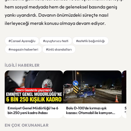
hem sosyal medyada hem de geleneksel basında geniş
yankı uyandırdı. Davanın önümüzdeki süreçte nasıl
ilerleyeceği merak konusu olmaya devam ediyor.
#Cansel Ayanoğlu
#uyuşturucu testi
#estetik bağımlılığı
#magazin haberleri
#ünlü skandalları
İLGILI HABERLER
Emniyet Genel Müdürlüğü’ne 6
Bolu D-100'de kırmızı ışık
Sıl
bin 250 yeni kadro ihdası
kazası: Otomobil ile kamyon
"Az
çarpıştı
olm
EN ÇOK OKUNANLAR