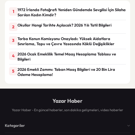
1972 İrlanda Fotoğrafı Yeniden Gündemde Sevgilisi İçin Silaha
1
Sarılan Kadın Kimdir?
Okullar Hangi Tarihte Açılacak? 2026 Yılı Tatil Bilgileri
2
Torba Kanun Komisyonu Onayladı: Yüksek Aidatlara
3
Sınırlama, Tapu ve Çevre Yasasında Köklü Değişiklikler
2026 Ocak Emeklilik Temel Maaş Hesaplama Tablosu ve
4
Bilgileri
2026 Emekli Zammı: Taban Maaş Bilgileri ve 20 Bin Lira
5
Ödeme Hesaplama!
Yazar Haber
Yazar Haber - En güncel haberler, son dakika gelişmeleri, video haberler
Kategoriler