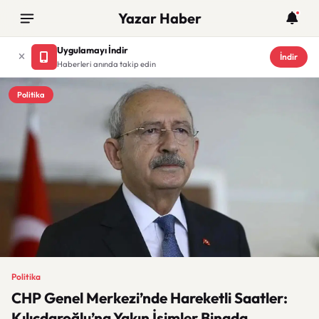
Yazar Haber
Uygulamayı İndir
İndir
Haberleri anında takip edin
Politika
Politika
CHP Genel Merkezi’nde Hareketli Saatler:
Kılıçdaroğlu’na Yakın İsimler Binada