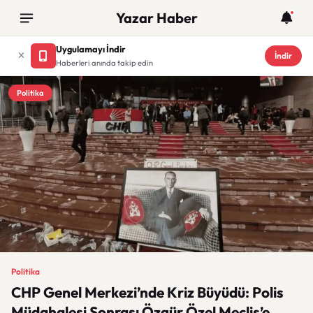
Yazar Haber
Uygulamayı İndir
İndir
Haberleri anında takip edin
Politika
Politika
CHP Genel Merkezi’nde Kriz Büyüdü: Polis
Müdahalesi Sonrası Özgür Özel Meclis’e