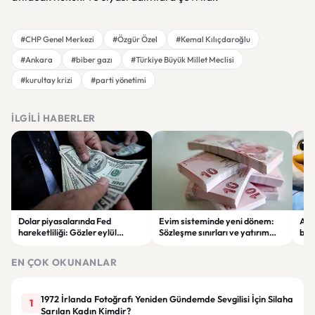
#CHP Genel Merkezi
#Özgür Özel
#Kemal Kılıçdaroğlu
#Ankara
#biber gazı
#Türkiye Büyük Millet Meclisi
#kurultay krizi
#parti yönetimi
İLGILI HABERLER
Dolar piyasalarında Fed
Evim sisteminde yeni dönem:
Alta
hareketliliği: Gözler eylül
Sözleşme sınırları ve yatırım
bell
ayındaki faiz kararında
kuralları değişti
Bil
duy
EN ÇOK OKUNANLAR
1972 İrlanda Fotoğrafı Yeniden Gündemde Sevgilisi İçin Silaha
1
Sarılan Kadın Kimdir?