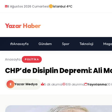
8 Ağustos 2026 Cumartesi
İstanbul 4°C
Yazar Haber
Anasayfa
Gündem
Spor
Teknoloji
Maga
Anasayfa
POLITIKA
CHP’de Disiplin Depremi: Ali Ma
E
Yazar Medya
5 dk okuma
619 okunma
Yayınlanma:
10 