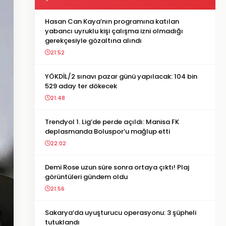
Hasan Can Kaya’nın programına katılan
yabancı uyruklu kişi çalışma izni olmadığı
gerekçesiyle gözaltına alındı
21:52
YÖKDİL/2 sınavı pazar günü yapılacak: 104 bin
529 aday ter dökecek
21:48
Trendyol 1. Lig’de perde açıldı: Manisa FK
deplasmanda Boluspor’u mağlup etti
22:02
Demi Rose uzun süre sonra ortaya çıktı! Plaj
görüntüleri gündem oldu
21:56
Sakarya’da uyuşturucu operasyonu: 3 şüpheli
tutuklandı