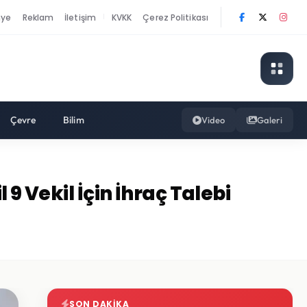
nye
Reklam
İletişim
KVKK
Çerez Politikası
|
Çevre
Bilim
Video
Galeri
9 Vekil İçin İhraç Talebi
SON DAKIKA