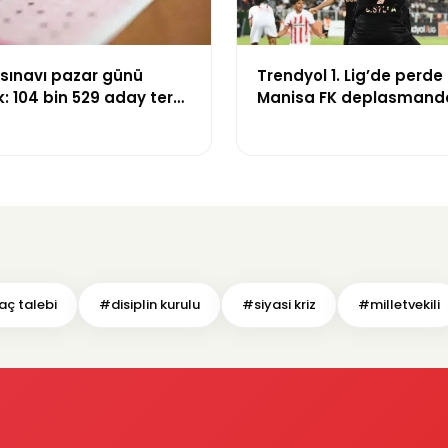
 sınavı pazar günü
Trendyol 1. Lig’de perde 
: 104 bin 529 aday ter
Manisa FK deplasmand
Boluspor’u mağlup etti
aç talebi
#disiplin kurulu
#siyasi kriz
#milletvekili