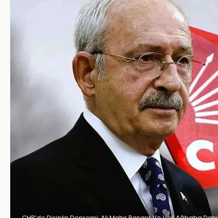
CHP’de Disiplin Depremi: Ali Mahir Başarır Ve Veli Ağbaba Dahil 