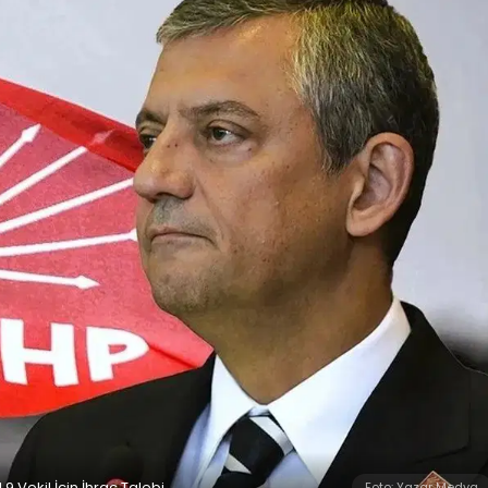
9 Vekil İçin İhraç Talebi
Foto: Yazar Medya