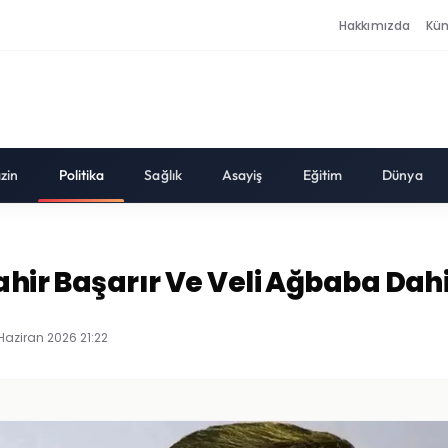
Hakkımızda
Kü
zin
Politika
Sağlık
Asayiş
Eğitim
Dünya
hir Başarır Ve Veli Ağbaba Dahil 
Haziran 2026 21:22