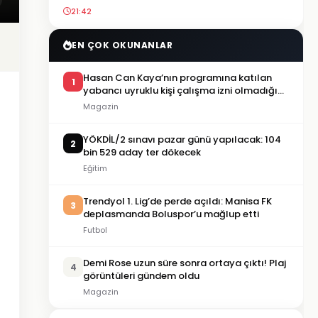
21:42
EN ÇOK OKUNANLAR
Hasan Can Kaya’nın programına katılan
1
yabancı uyruklu kişi çalışma izni olmadığı
gerekçesiyle gözaltına alındı
Magazin
YÖKDİL/2 sınavı pazar günü yapılacak: 104
2
bin 529 aday ter dökecek
Eğitim
Trendyol 1. Lig’de perde açıldı: Manisa FK
3
deplasmanda Boluspor’u mağlup etti
Futbol
Demi Rose uzun süre sonra ortaya çıktı! Plaj
4
görüntüleri gündem oldu
Magazin