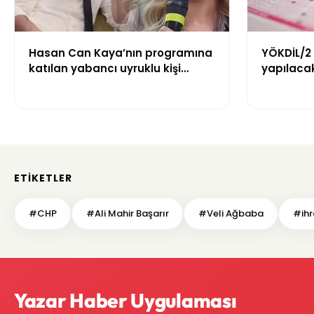
Hasan Can Kaya’nın programına
YÖKDİL/2
katılan yabancı uyruklu kişi
yapılacak
çalışma izni olmadığı
dökecek
gerekçesiyle gözaltına alındı
ETIKETLER
#CHP
#Ali Mahir Başarır
#Veli Ağbaba
#ihr
Yazar Haber Uygulaması