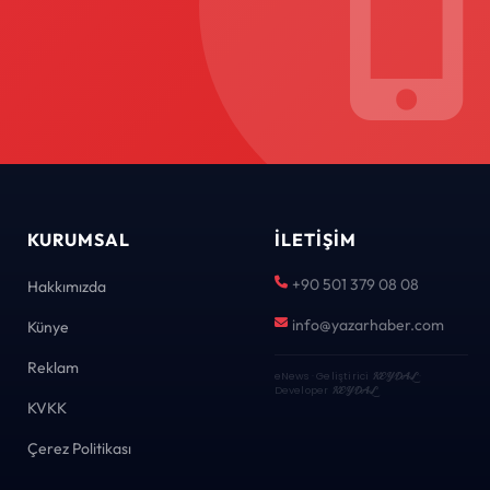
KURUMSAL
İLETIŞIM
+90 501 379 08 08
Hakkımızda
info@yazarhaber.com
Künye
Reklam
eNews · Geliştirici
KEYDAL
·
Developer
KEYDAL
KVKK
Çerez Politikası