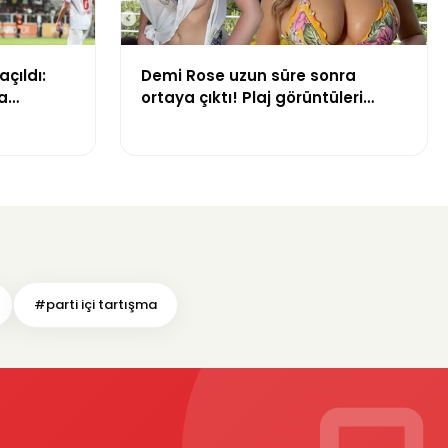
açıldı:
Demi Rose uzun süre sonra
a
ortaya çıktı! Plaj görüntüleri
gündem oldu
#parti içi tartışma