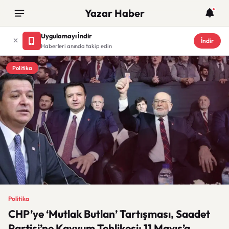
Yazar Haber
Uygulamayı İndir
İndir
Haberleri anında takip edin
Politika
Politika
CHP’ye ‘Mutlak Butlan’ Tartışması, Saadet
Partisi’ne Kayyum Tehlikesi: 11 Mayıs’a