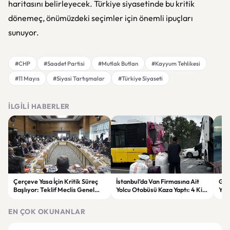
haritasını belirleyecek. Türkiye siyasetinde bu kritik
dönemeç, önümüzdeki seçimler için önemli ipuçları
sunuyor.
#CHP
#Saadet Partisi
#Mutlak Butlan
#Kayyum Tehlikesi
#11 Mayıs
#Siyasi Tartışmalar
#Türkiye Siyaseti
İLGILI HABERLER
Çerçeve Yasa İçin Kritik Süreç
İstanbul’da Van Firmasına Ait
Gök
Başlıyor: Teklif Meclis Genel
Yolcu Otobüsü Kaza Yaptı: 4 Kişi
Yen
Kurulu’nda Görüşülecek
Yaralandı
Son
EN ÇOK OKUNANLAR