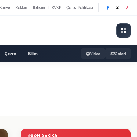
Künye
Reklam
İletişim
KVKK
Çerez Politikası
|
Çevre
Bilim
Video
Galeri
SON DAKIKA