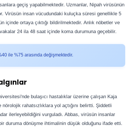
 insanlara geçiş yapabilmektedir. Uzmanlar, Nipah virüsünün
yor. Virüsün insan vücudundaki kuluçka süresi genellikle 5
gün içinde ortaya çıktığı bildirilmektedir. Anlık nöbetler ve
ır vakalar 24 ila 48 saat içinde koma durumuna geçebilir.
%40 ile %75 arasında değişmektedir.
algınlar
versitesi'nde bulaşıcı hastalıklar üzerine çalışan Kaja
rolojik rahatsızlıklara yol açtığını belirtti. Şiddetli
ar ilerleyebildiğini vurguladı. Abbas, virüsün insanlar
 bir duruma dönüşme ihtimalinin düşük olduğunu ifade etti.