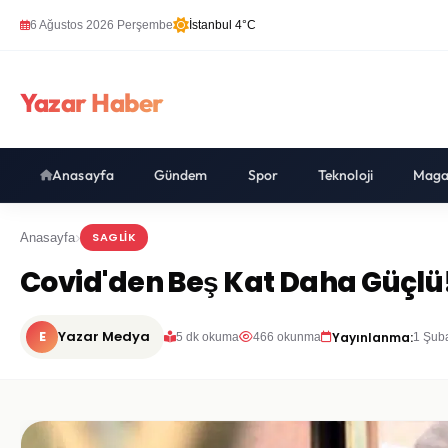
6 Ağustos 2026 Perşembe
İstanbul 4°C
Yazar Haber
Anasayfa
Gündem
Spor
Teknoloji
Maga
SAGLIK
Anasayfa
Covid'den Beş Kat Daha Güçlü
E
Yazar Medya
Yayınlanma:
5 dk okuma
466 okunma
1 Şub