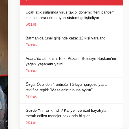
Uçak atık sularında virüs takibi dönemi: Yeni pandemi
riskine karşı erken uyarı sistemi geliştiriliyor
21:08
Batman’da tünel girişinde kaza: 12 kişi yaralandı
21:06
Adana’da acı kaza: Eski Pozantı Belediye Başkanı’nın
yeğeni yaşamını yitirdi
21:02
Özgür Özel’den “Terörsüz Türkiye” çerçeve yasa
teklifine tepki: “Meselenin ruhuna aykırı”
02:05
Gözde Yılmaz kimdir? Kariyeri ve özel hayatıyla
merak edilen menajer hakkında bilgiler
21:04