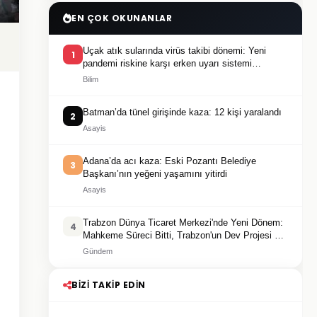
EN ÇOK OKUNANLAR
Uçak atık sularında virüs takibi dönemi: Yeni
1
pandemi riskine karşı erken uyarı sistemi
geliştiriliyor
Bilim
Batman’da tünel girişinde kaza: 12 kişi yaralandı
2
Asayis
Adana’da acı kaza: Eski Pozantı Belediye
3
Başkanı’nın yeğeni yaşamını yitirdi
Asayis
Trabzon Dünya Ticaret Merkezi'nde Yeni Dönem:
4
Mahkeme Süreci Bitti, Trabzon'un Dev Projesi Ne
Zaman Tamamlanacak?
Gündem
BIZI TAKIP EDIN