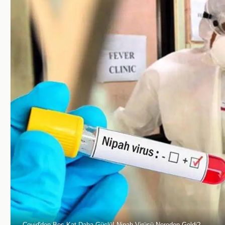
Covid'den Beş Kat Daha Güçlü! Nipah Virüsü Nereden Geldi?