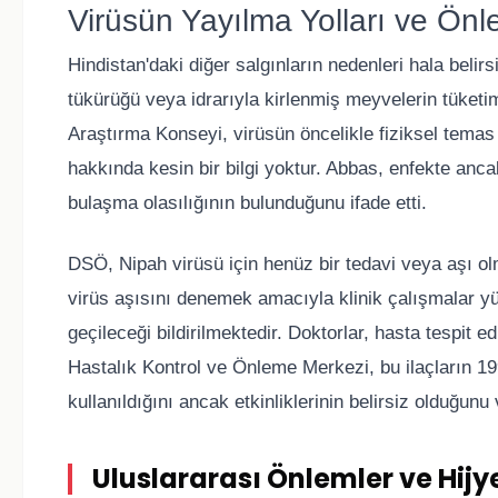
Virüsün Yayılma Yolları ve Önl
Hindistan'daki diğer salgınların nedenleri hala belir
tükürüğü veya idrarıyla kirlenmiş meyvelerin tüketim
Araştırma Konseyi, virüsün öncelikle fiziksel temas y
hakkında kesin bir bilgi yoktur. Abbas, enfekte anca
bulaşma olasılığının bulunduğunu ifade etti.
DSÖ, Nipah virüsü için henüz bir tedavi veya aşı olm
virüs aşısını denemek amacıyla klinik çalışmalar y
geçileceği bildirilmektedir. Doktorlar, hasta tespit edi
Hastalık Kontrol ve Önleme Merkezi, bu ilaçların 19
kullanıldığını ancak etkinliklerinin belirsiz olduğun
Uluslararası Önlemler ve Hijy