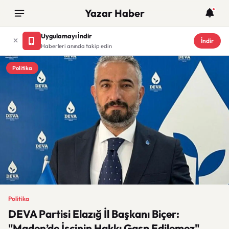
Yazar Haber
Uygulamayı İndir
İndir
Haberleri anında takip edin
Politika
Politika
DEVA Partisi Elazığ İl Başkanı Biçer:
"Maden’de İşçinin Hakkı Gasp Edilemez"