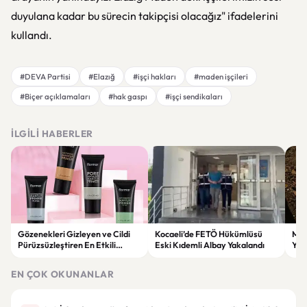
duyulana kadar bu sürecin takipçisi olacağız" ifadelerini
kullandı.
#DEVA Partisi
#Elazığ
#işçi hakları
#maden işçileri
#Biçer açıklamaları
#hak gaspı
#işçi sendikaları
İLGILI HABERLER
Gözenekleri Gizleyen ve Cildi
Kocaeli’de FETÖ Hükümlüsü
Man
Pürüzsüzleştiren En Etkili
Eski Kıdemli Albay Yakalandı
Yaş
Makyaj Bazı Önerileri
EN ÇOK OKUNANLAR