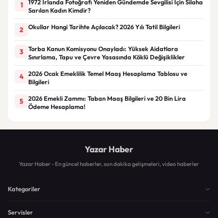
1972 İrlanda Fotoğrafı Yeniden Gündemde Sevgilisi İçin Silaha
1
Sarılan Kadın Kimdir?
Okullar Hangi Tarihte Açılacak? 2026 Yılı Tatil Bilgileri
2
Torba Kanun Komisyonu Onayladı: Yüksek Aidatlara
3
Sınırlama, Tapu ve Çevre Yasasında Köklü Değişiklikler
2026 Ocak Emeklilik Temel Maaş Hesaplama Tablosu ve
4
Bilgileri
2026 Emekli Zammı: Taban Maaş Bilgileri ve 20 Bin Lira
5
Ödeme Hesaplama!
Yazar Haber
Yazar Haber - En güncel haberler, son dakika gelişmeleri, video haberler
Kategoriler
Servisler