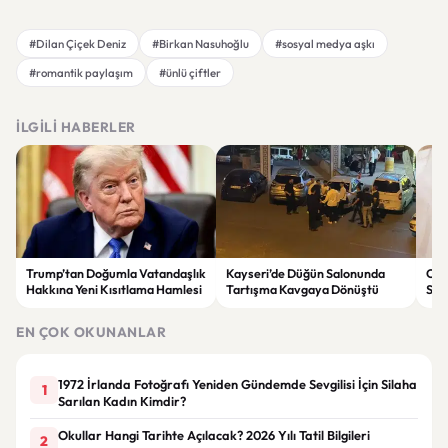
#Dilan Çiçek Deniz
#Birkan Nasuhoğlu
#sosyal medya aşkı
#romantik paylaşım
#ünlü çiftler
İLGILI HABERLER
Trump’tan Doğumla Vatandaşlık
Kayseri’de Düğün Salonunda
Cil
Hakkına Yeni Kısıtlama Hamlesi
Tartışma Kavgaya Dönüştü
Seç
Sırl
EN ÇOK OKUNANLAR
1972 İrlanda Fotoğrafı Yeniden Gündemde Sevgilisi İçin Silaha
1
Sarılan Kadın Kimdir?
Okullar Hangi Tarihte Açılacak? 2026 Yılı Tatil Bilgileri
2