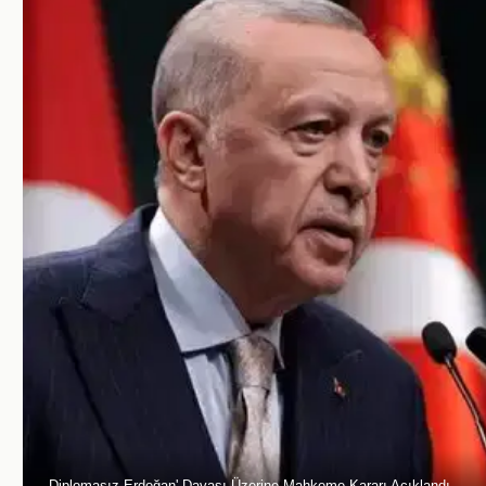
Diplomasız Erdoğan' Davası Üzerine Mahkeme Kararı Açıklandı