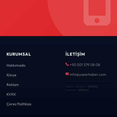
KURUMSAL
İLETIŞIM
+90 501 379 08 08
Hakkımızda
info@yazarhaber.com
Künye
Reklam
KEYDAL
eNews · Geliştirici
·
KEYDAL
Developer
KVKK
Çerez Politikası