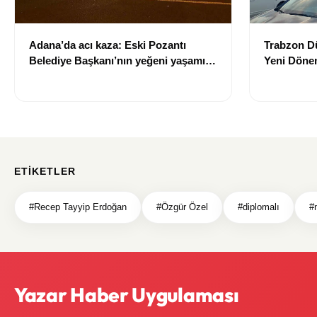
Adana’da acı kaza: Eski Pozantı
Trabzon Dü
Belediye Başkanı’nın yeğeni yaşamını
Yeni Dönem
yitirdi
Trabzon'u
Tamamlan
ETIKETLER
#Recep Tayyip Erdoğan
#Özgür Özel
#diplomalı
#
Yazar Haber Uygulaması