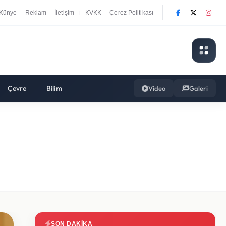
Künye
Reklam
İletişim
KVKK
Çerez Politikası
|
Çevre
Bilim
Video
Galeri
SON DAKIKA