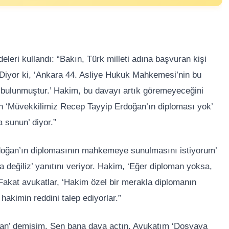
eri kullandı: “Bakın, Türk milleti adına başvuran kişi
Diyor ki, ‘Ankara 44. Asliye Hukuk Mahkemesi’nin bu
 bulunmuştur.’ Hakim, bu davayı artık göremeyeceğini
nın ‘Müvekkilimiz Recep Tayyip Erdoğan’ın diploması yok’
 sunun’ diyor.”
rdoğan’ın diplomasının mahkemeye sunulmasını istiyorum’
 değiliz’ yanıtını veriyor. Hakim, ‘Eğer diploman yoksa,
 Fakat avukatlar, ‘Hakim özel bir merakla diplomanın
hakimin reddini talep ediyorlar.”
ğan’ demişim. Sen bana dava açtın. Avukatım ‘Dosyaya