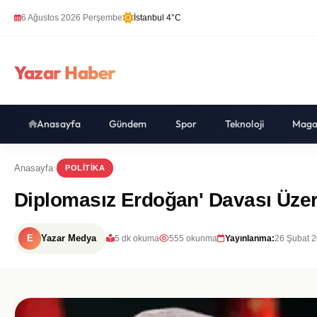
6 Ağustos 2026 Perşembe
İstanbul 4°C
Yazar Haber
Anasayfa
Gündem
Spor
Teknoloji
Maga
Anasayfa
POLITIKA
Diplomasız Erdoğan' Davası Üze
E
Yazar Medya
5 dk okuma
555 okunma
Yayınlanma:
26 Şubat 2