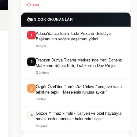
21:00
EN ÇOK OKUNANLAR
Adana’da acı kaza: Eski Pozantı Belediye
1
Başkanı’nın yeğeni yaşamını yitirdi
Asayis
Trabzon Dünya Ticaret Merkezi'nde Yeni Dönem:
2
Mahkeme Süreci Bitti, Trabzon'un Dev Projesi Ne
Zaman Tamamlanacak?
Gündem
Özgür Özel’den “Terörsüz Türkiye” çerçeve yasa
3
teklifine tepki: “Meselenin ruhuna aykırı”
Politika
Gözde Yılmaz kimdir? Kariyeri ve özel hayatıyla
4
merak edilen menajer hakkında bilgiler
Magazin