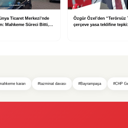
nya Ticaret Merkezi'nde
Özgür Özel’den “Terörsüz 
: Mahkeme Süreci Bitti,
çerçeve yasa teklifine tepki
n Dev Projesi Ne Zaman
“Meselenin ruhuna aykırı”
acak?
mahkeme kararı
#tazminat davası
#Bayrampaşa
#CHP Ge