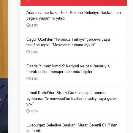
Adana’da acı kaza: Eski Pozantı Belediye Başkanı’nın
yeğeni yaşamını yitirdi
21:02
Özgür Özel’den “Terörsüz Türkiye” çerçeve yasa
teklifine tepki: “Meselenin ruhuna aykırı”
02:05
Gözde Yılmaz kimdir? Kariyeri ve özel hayatıyla
merak edilen menajer hakkında bilgiler
21:04
İsmail Kartal’dan Sturm Graz galibiyeti sonrası
açıklama: “Greenwood’un kalitesini tartışmaya gerek
yok”
02:15
Lüleburgaz Belediye Başkanı Murat Gerenli CHP’den
istifa etti