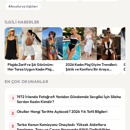
#Avusturya ilişkileri
İLGILI HABERLER
Plajda Zarif ve Şık Görünüm:
2026 Kadın Plaj Giyim Trendleri:
Güz
Her Tarza Uygun Kadın Plaj
Şıklık ve Konforu Bir Araya
Dön
Giyim Önerileri
Getiren Modeller
Bakı
Çöz
EN ÇOK OKUNANLAR
1972 İrlanda Fotoğrafı Yeniden Gündemde Sevgilisi İçin Silaha
1
Sarılan Kadın Kimdir?
Okullar Hangi Tarihte Açılacak? 2026 Yılı Tatil Bilgileri
2
Torba Kanun Komisyonu Onayladı: Yüksek Aidatlara
3
Sınırlama, Tapu ve Çevre Yasasında Köklü Değişiklikler