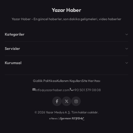
Yazar Haber
Yazar Haber - En güncel haberler, son dakika gelişmeleri, video haberler
Kategoriler
Servisler
Kurumsal
Gizlilik Politikası
Kullanım Koşulları
Site Haritası
info@yazarhaber.com
+90 501 379 08 08
© 2026 Yazar Medya A.Ş. Tüm hakları saklıdır.
Egemen KEYDAL
eNews |