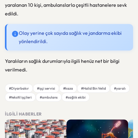
yaralanan 10 kişi, ambulanslarla çeşitli hastanelere sevk
edildi.
Olay yerine çok sayıda sağlık ve jandarma ekibi
yönlendirildi.
Yaralıların sağlık durumlarıyla ilgili henüz net bir bilgi
verilmedi.
#Diyarbakır
#işçi servisi
#kaza
#Halid Bin Velid
#yaralı
#tekstil işçileri
#ambulans
#sağlık ekibi
İLGILI HABERLER