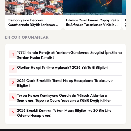
Osmaniye’de Deprem
Bilimde Yeni Dönem: Yapay Zeka
Tür
Konutlarında Büyük İlerleme:
ile Sıfırdan Tasarlanan Virüsler
Çağ
Binlerce Bağımsız Bölüm
Üretildi
200
Tamamlandı
EN ÇOK OKUNANLAR
1972 İrlanda Fotoğrafı Yeniden Gündemde Sevgilisi İçin Silaha
1
Sarılan Kadın Kimdir?
Okullar Hangi Tarihte Açılacak? 2026 Yılı Tatil Bilgileri
2
2026 Ocak Emeklilik Temel Maaş Hesaplama Tablosu ve
3
Bilgileri
Torba Kanun Komisyonu Onayladı: Yüksek Aidatlara
4
Sınırlama, Tapu ve Çevre Yasasında Köklü Değişiklikler
2026 Emekli Zammı: Taban Maaş Bilgileri ve 20 Bin Lira
5
Ödeme Hesaplama!