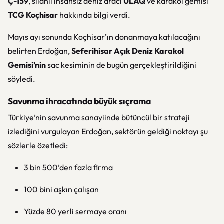
Ç-159
, silahlı insansız deniz aracı
ULAQ
ve karakol gemisi
TCG Koçhisar
hakkında bilgi verdi.
Mayıs ayı sonunda Koçhisar’ın donanmaya katılacağını
belirten Erdoğan,
Seferihisar Açık Deniz Karakol
Gemisi’nin
sac kesiminin de bugün gerçekleştirildiğini
söyledi.
Savunma ihracatında büyük sıçrama
Türkiye’nin savunma sanayiinde bütüncül bir strateji
izlediğini vurgulayan Erdoğan, sektörün geldiği noktayı şu
sözlerle özetledi:
3 bin 500’den fazla firma
100 bini aşkın çalışan
Yüzde 80 yerli sermaye oranı