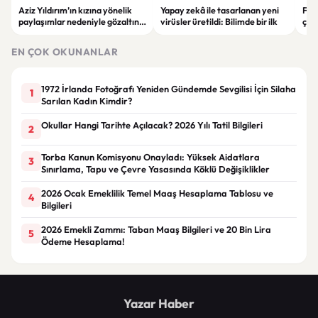
Aziz Yıldırım’ın kızına yönelik
Yapay zekâ ile tasarlanan yeni
Falc
paylaşımlar nedeniyle gözaltına
virüsler üretildi: Bilimde bir ilk
çar
alınan şüpheli için tutuklama
gör
talebi
EN ÇOK OKUNANLAR
1972 İrlanda Fotoğrafı Yeniden Gündemde Sevgilisi İçin Silaha
1
Sarılan Kadın Kimdir?
Okullar Hangi Tarihte Açılacak? 2026 Yılı Tatil Bilgileri
2
Torba Kanun Komisyonu Onayladı: Yüksek Aidatlara
3
Sınırlama, Tapu ve Çevre Yasasında Köklü Değişiklikler
2026 Ocak Emeklilik Temel Maaş Hesaplama Tablosu ve
4
Bilgileri
2026 Emekli Zammı: Taban Maaş Bilgileri ve 20 Bin Lira
5
Ödeme Hesaplama!
Yazar Haber