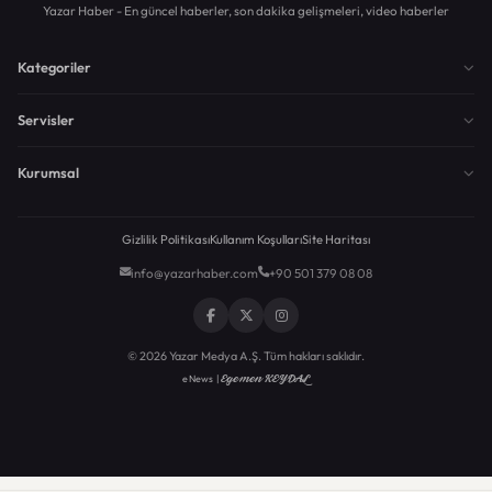
Yazar Haber - En güncel haberler, son dakika gelişmeleri, video haberler
Kategoriler
Servisler
Kurumsal
Gizlilik Politikası
Kullanım Koşulları
Site Haritası
info@yazarhaber.com
+90 501 379 08 08
© 2026 Yazar Medya A.Ş. Tüm hakları saklıdır.
Egemen KEYDAL
eNews |