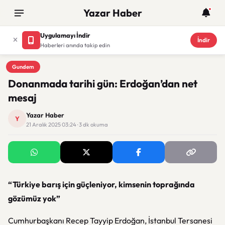
Yazar Haber
Uygulamayı İndir
İndir
Haberleri anında takip edin
Gundem
Gundem
Donanmada tarihi gün: Erdoğan’dan net
mesaj
Yazar Haber
Y
21 Aralık 2025 03:24 · 3 dk okuma
“Türkiye barış için güçleniyor, kimsenin toprağında
gözümüz yok”
Cumhurbaşkanı Recep Tayyip Erdoğan, İstanbul Tersanesi