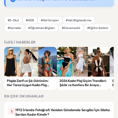
#E-Okul
#MEB
#Not Girişleri
#Veli Bilgilendirme
#Karneler
#Öğretmen Bilgileri
#Devamsızlık
#Eğitim Sistemi
İLGILI HABERLER
Plajda Zarif ve Şık Görünüm:
2026 Kadın Plaj Giyim Trendleri:
Güz
Her Tarza Uygun Kadın Plaj
Şıklık ve Konforu Bir Araya
Dön
Giyim Önerileri
Getiren Modeller
Bakı
Çöz
EN ÇOK OKUNANLAR
1972 İrlanda Fotoğrafı Yeniden Gündemde Sevgilisi İçin Silaha
1
Sarılan Kadın Kimdir?