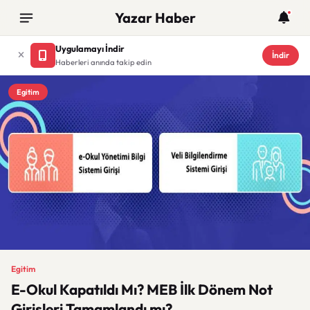
Yazar Haber
Uygulamayı İndir
İndir
Haberleri anında takip edin
Egitim
Egitim
E-Okul Kapatıldı Mı? MEB İlk Dönem Not
Girişleri Tamamlandı mı?