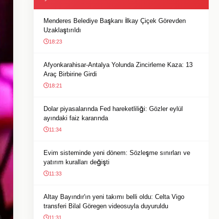
Menderes Belediye Başkanı İlkay Çiçek Görevden
Uzaklaştırıldı
18:23
Afyonkarahisar-Antalya Yolunda Zincirleme Kaza: 13
Araç Birbirine Girdi
18:21
Dolar piyasalarında Fed hareketliliği: Gözler eylül
ayındaki faiz kararında
11:34
Evim sisteminde yeni dönem: Sözleşme sınırları ve
yatırım kuralları değişti
11:33
Altay Bayındır'ın yeni takımı belli oldu: Celta Vigo
transferi Bilal Göregen videosuyla duyuruldu
11:31