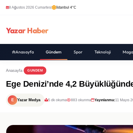
8 Ağustos 2026 Cumartesi
İstanbul 4°C
Yazar Haber
Anasayfa
Gündem
Spor
Teknoloji
Maga
Anasayfa
GUNDEM
Ege Denizi’nde 4,2 Büyüklüğünde
E
Yazar Medya
5 dk okuma
883 okunma
Yayınlanma:
11 Mayıs 2