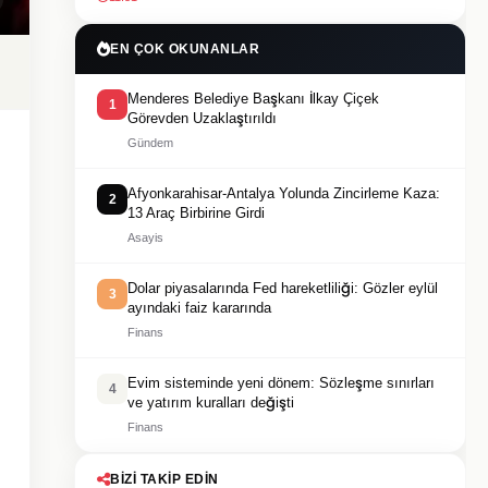
EN ÇOK OKUNANLAR
Menderes Belediye Başkanı İlkay Çiçek
1
Görevden Uzaklaştırıldı
Gündem
Afyonkarahisar-Antalya Yolunda Zincirleme Kaza:
2
13 Araç Birbirine Girdi
Asayis
Dolar piyasalarında Fed hareketliliği: Gözler eylül
3
ayındaki faiz kararında
Finans
Evim sisteminde yeni dönem: Sözleşme sınırları
4
ve yatırım kuralları değişti
Finans
BIZI TAKIP EDIN