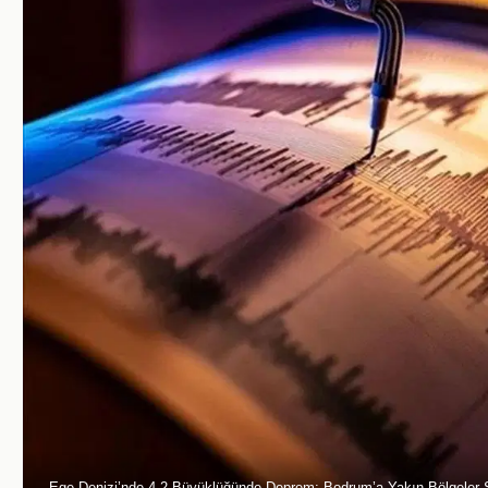
Ege Denizi’nde 4,2 Büyüklüğünde Deprem: Bodrum’a Yakın Bölgeler S