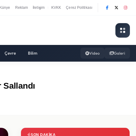
Künye
Reklam
İletişim
KVKK
Çerez Politikası
|
Çevre
Bilim
Video
Galeri
 Sallandı
SON DAKIKA