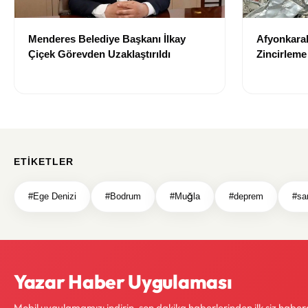
Menderes Belediye Başkanı İlkay
Afyonkara
Çiçek Görevden Uzaklaştırıldı
Zincirleme
Girdi
ETIKETLER
#Ege Denizi
#Bodrum
#Muğla
#deprem
#sar
Yazar Haber Uygulaması
Mobil uygulamamızı indirin, son dakika haberlerinden ilk siz haber