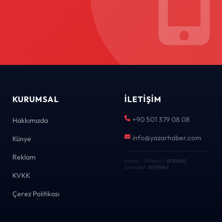
KURUMSAL
İLETIŞIM
+90 501 379 08 08
Hakkımızda
info@yazarhaber.com
Künye
Reklam
KEYDAL
eNews · Geliştirici
·
KEYDAL
Developer
KVKK
Çerez Politikası