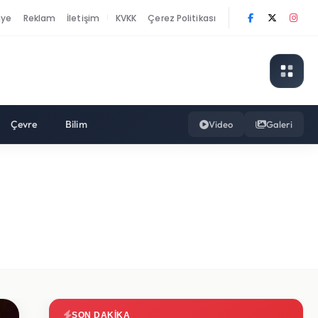
nye
Reklam
İletişim
KVKK
Çerez Politikası
|
Çevre
Bilim
Video
Galeri
SON DAKIKA