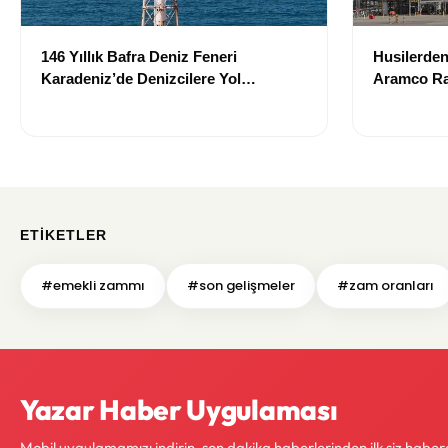
146 Yıllık Bafra Deniz Feneri
Husilerden
Karadeniz’de Denizcilere Yol
Aramco Raf
Göstermeye Devam Ediyor
İddiası!
ETIKETLER
#emekli zammı
#son gelişmeler
#zam oranları
Yazar Haber Uygulaması
Mobil uygulamamızı indirin, son dakika haberlerinden ilk siz haber