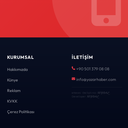
KURUMSAL
İLETIŞIM
+90 501 379 08 08
Hakkımızda
info@yazarhaber.com
Künye
Reklam
eNews · Geliştirici
KEYDAL
·
Developer
KEYDAL
KVKK
Çerez Politikası