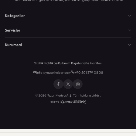
Kategoriler
Servisler
Kurumsal
Gizlilik Politikası
Kullanım Koşulları
Site Haritası
info@yazarhaber.com
+90 501 379 08 08
© 2026 Yazar Medya A.Ş. Tüm hakları saklıdır.
Egemen KEYDAL
eNews |