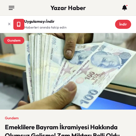
Yazar Haber
Uygulamayı İndir
İndir
Haberleri anında takip edin
Gundem
Gundem
Emeklilere Bayram İkramiyesi Hakkında
Olumsuz Gelişme! Zam Miktarı Belli Oldu