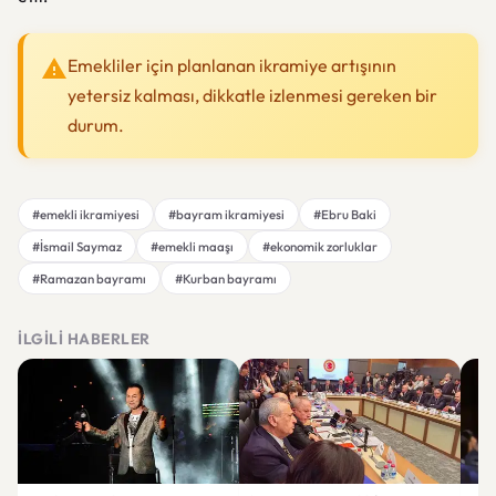
Emekliler için planlanan ikramiye artışının
yetersiz kalması, dikkatle izlenmesi gereken bir
durum.
#emekli ikramiyesi
#bayram ikramiyesi
#Ebru Baki
#İsmail Saymaz
#emekli maaşı
#ekonomik zorluklar
#Ramazan bayramı
#Kurban bayramı
İLGILI HABERLER