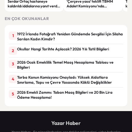
Serdar Ortaç hastaneye
‘Çerçeve yasa’ teklifi TBMM
Ter
kaldırıldı iddialarına yanıt verdi:
Adalet Komisyonu’nda
kri
“Rutin tedavim için buradayım”
görüşülüyor
tek
gör
EN ÇOK OKUNANLAR
1972 İrlanda Fotoğrafı Yeniden Gündemde Sevgilisi İçin Silaha
1
Sarılan Kadın Kimdir?
Okullar Hangi Tarihte Açılacak? 2026 Yılı Tatil Bilgileri
2
2026 Ocak Emeklilik Temel Maaş Hesaplama Tablosu ve
3
Bilgileri
Torba Kanun Komisyonu Onayladı: Yüksek Aidatlara
4
Sınırlama, Tapu ve Çevre Yasasında Köklü Değişiklikler
2026 Emekli Zammı: Taban Maaş Bilgileri ve 20 Bin Lira
5
Ödeme Hesaplama!
Yazar Haber
Yazar Haber - En güncel haberler, son dakika gelişmeleri, video haberler