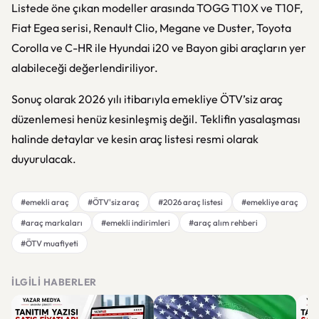
Listede öne çıkan modeller arasında TOGG T10X ve T10F,
Fiat Egea serisi, Renault Clio, Megane ve Duster, Toyota
Corolla ve C-HR ile Hyundai i20 ve Bayon gibi araçların yer
alabileceği değerlendiriliyor.
Sonuç olarak 2026 yılı itibarıyla emekliye ÖTV’siz araç
düzenlemesi henüz kesinleşmiş değil. Teklifin yasalaşması
halinde detaylar ve kesin araç listesi resmi olarak
duyurulacak.
#emekli araç
#ÖTV'siz araç
#2026 araç listesi
#emekliye araç
#araç markaları
#emekli indirimleri
#araç alım rehberi
#ÖTV muafiyeti
İLGILI HABERLER