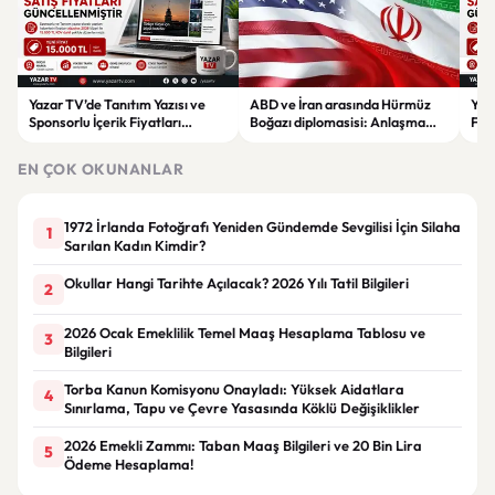
Yazar TV’de Tanıtım Yazısı ve
ABD ve İran arasında Hürmüz
Yaz
Sponsorlu İçerik Fiyatları
Boğazı diplomasisi: Anlaşma
Fiya
Güncellendi: Yeni Fiyat 15 Bin TL
ihtimali gündemde
15 B
EN ÇOK OKUNANLAR
1972 İrlanda Fotoğrafı Yeniden Gündemde Sevgilisi İçin Silaha
1
Sarılan Kadın Kimdir?
Okullar Hangi Tarihte Açılacak? 2026 Yılı Tatil Bilgileri
2
2026 Ocak Emeklilik Temel Maaş Hesaplama Tablosu ve
3
Bilgileri
Torba Kanun Komisyonu Onayladı: Yüksek Aidatlara
4
Sınırlama, Tapu ve Çevre Yasasında Köklü Değişiklikler
2026 Emekli Zammı: Taban Maaş Bilgileri ve 20 Bin Lira
5
Ödeme Hesaplama!