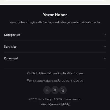
Yazar Haber
Yazar Haber - En güncel haberler, son dakika gelişmeleri, video haberler
Kategoriler
Servisler
Kurumsal
Gizlilik Politikası
Kullanım Koşulları
Site Haritası
info@yazarhaber.com
+90 501 379 08 08
© 2026 Yazar Medya A.Ş. Tüm hakları saklıdır.
Egemen KEYDAL
eNews |