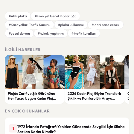
#APP plaka
#Emniyet Genel Müdürlüğü
#Karayolları Trafik Kanunu
#plaka kullanımı
#idari para cezası
#yasal durum
#hukuki yaptırım
#trafik kuralları
İLGILI HABERLER
Plajda Zarif ve Şık Görünüm:
2026 Kadın Plaj Giyim Trendleri:
Güz
Her Tarza Uygun Kadın Plaj
Şıklık ve Konforu Bir Araya
Dön
Giyim Önerileri
Getiren Modeller
Bakı
Çöz
EN ÇOK OKUNANLAR
1972 İrlanda Fotoğrafı Yeniden Gündemde Sevgilisi İçin Silaha
1
Sarılan Kadın Kimdir?