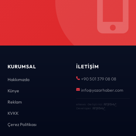
KURUMSAL
İLETIŞIM
+90 501 379 08 08
Hakkımızda
info@yazarhaber.com
Künye
Reklam
eNews · Geliştirici
KEYDAL
·
Developer
KEYDAL
KVKK
Çerez Politikası