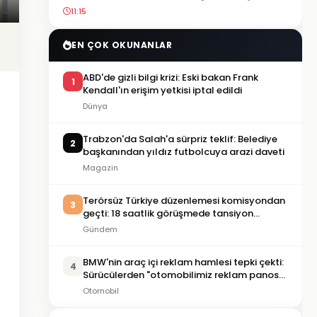
11:15
EN ÇOK OKUNANLAR
ABD'de gizli bilgi krizi: Eski bakan Frank
1
Kendall'ın erişim yetkisi iptal edildi
Dünya
Trabzon'da Salah'a sürpriz teklif: Belediye
2
başkanından yıldız futbolcuya arazi daveti
Magazin
Terörsüz Türkiye düzenlemesi komisyondan
3
geçti: 18 saatlik görüşmede tansiyon
yükseldi
Gündem
BMW'nin araç içi reklam hamlesi tepki çekti:
4
Sürücülerden "otomobilimiz reklam panosu
değil" tepkisi
Otomobil