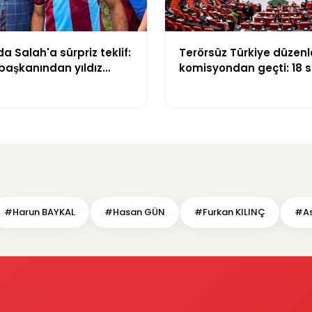
a Salah'a sürpriz teklif:
Terörsüz Türkiye düzen
başkanından yıldız
komisyondan geçti: 18 s
a arazi daveti
görüşmede tansiyon yü
#Harun BAYKAL
#Hasan GÜN
#Furkan KILINÇ
#As