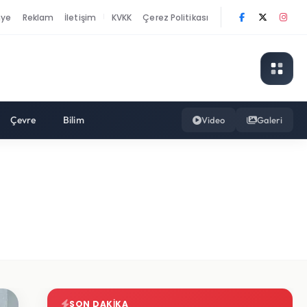
nye
Reklam
İletişim
KVKK
Çerez Politikası
|
Çevre
Bilim
Video
Galeri
SON DAKIKA