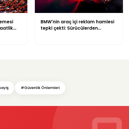
lemesi
BMW'nin araç içi reklam hamlesi
aatlik
tepki çekti: Sürücülerden
kseldi
"otomobilimiz reklam panosu
değil" tepkisi
ayiş
#Güvenlik Önlemleri