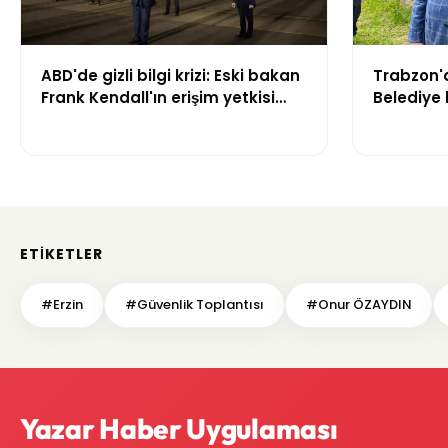
ABD'de gizli bilgi krizi: Eski bakan
Trabzon'd
Frank Kendall'ın erişim yetkisi
Belediye 
iptal edildi
futbolcuy
ETIKETLER
#Erzin
#Güvenlik Toplantısı
#Onur ÖZAYDIN
Yazar Haber Uygulaması