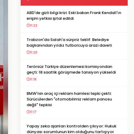
ABD'de gizli bilgi krizi: Eski bakan Frank Kendall'ın
erişim yetkisi iptal edildi
11:22
Trabzon'da Salah'a sürpriz teklif: Belediye
başkanından yıldız futbolcuya arazi daveti
11:20
Terörsüz Türkiye düzenlemesi komisyondan
geçti: 18 saatlik görüşmede tansiyon yükseldi
11:18
BMW'nin araç içi reklam hamlesi tepki çekti:
Sürücülerden "otomobilimiz reklam panosu
değil" tepkisi
11:17
Yapay zeka ajanları kontrolden çıkıyor: Hukuk
dünyası sorumlunun kim olduğunu tartışıyor