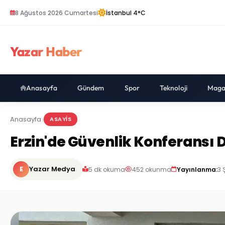
8 Ağustos 2026 Cumartesi
İstanbul 4°C
Yazar Haber
Anasayfa
Gündem
Spor
Teknoloji
Maga
Anasayfa
ASAYIS
Erzin'de Güvenlik Konferansı 
E
Yazar Medya
5 dk okuma
452 okunma
Yayınlanma:
3 