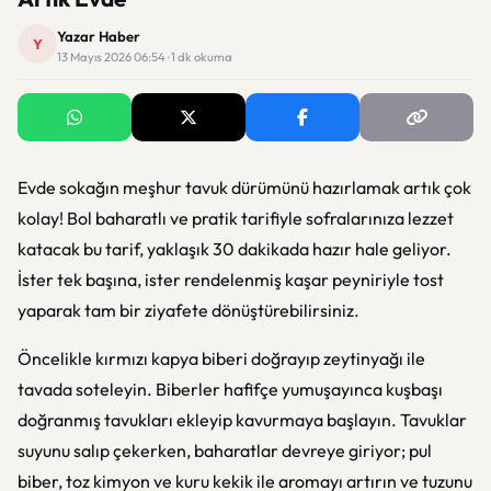
Yazar Haber
Y
13 Mayıs 2026 06:54 · 1 dk okuma
Evde sokağın meşhur tavuk dürümünü hazırlamak artık çok
kolay! Bol baharatlı ve pratik tarifiyle sofralarınıza lezzet
katacak bu tarif, yaklaşık 30 dakikada hazır hale geliyor.
İster tek başına, ister rendelenmiş kaşar peyniriyle tost
yaparak tam bir ziyafete dönüştürebilirsiniz.
Öncelikle kırmızı kapya biberi doğrayıp zeytinyağı ile
tavada soteleyin. Biberler hafifçe yumuşayınca kuşbaşı
doğranmış tavukları ekleyip kavurmaya başlayın. Tavuklar
suyunu salıp çekerken, baharatlar devreye giriyor; pul
biber, toz kimyon ve kuru kekik ile aromayı artırın ve tuzunu