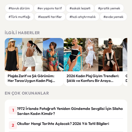
#tavuk dürüm
#ev yapımı tarif
#sokak lezzeti
#pratik yemek
#Türk mutfağı
#lezzetli tarifler
#hızlı atıştırmalık
#evde yemek
İLGILI HABERLER
Plajda Zarif ve Şık Görünüm:
2026 Kadın Plaj Giyim Trendleri:
Güz
Her Tarza Uygun Kadın Plaj
Şıklık ve Konforu Bir Araya
Dön
Giyim Önerileri
Getiren Modeller
Bakı
Çöz
EN ÇOK OKUNANLAR
1972 İrlanda Fotoğrafı Yeniden Gündemde Sevgilisi İçin Silaha
1
Sarılan Kadın Kimdir?
Okullar Hangi Tarihte Açılacak? 2026 Yılı Tatil Bilgileri
2