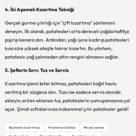
4. İki Aşamalı Kızartma Tekniği
Gerçek gurme çıtırlığı için "çift kızartma" yöntemini
deneyin. İlk olarak, patatesleri orta dereceli yağda hafifçe
pişirip kenara alın. Ardından, yağı iyice kızdırıp patatesleri
kısa süre yüksek ateşte tekrar kızartın. Bu yöntem,
patatesin yağ çekmeden altın rengini almasını sağlar.
5. Şeflerin Sırrı: Tuz ve Servis
Kızartma işlemi biter bitmez, patatesleri kağıt havlu
serilmiş bir süzgece alın. Tuzu ise sadece servis anında
ekleyin; erken eklenen tuz, patateslerin yumuşamasına yol
açar. Şimdi sofralarınıza mükemmel çıtır patatesler geldi!
#patates kızartması
#restoran kalitesi
#evde yemek