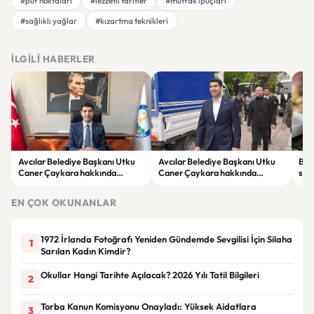
#püf noktaları
#lezzetli tarifler
#mutfak ipuçları
#sağlıklı yağlar
#kızartma teknikleri
İLGILI HABERLER
Avcılar Belediye Başkanı Utku
Avcılar Belediye Başkanı Utku
Bur
Caner Çaykara hakkında
Caner Çaykara hakkında
size
tahliye kararı
tahliye kararı
kah
EN ÇOK OKUNANLAR
1972 İrlanda Fotoğrafı Yeniden Gündemde Sevgilisi İçin Silaha
1
Sarılan Kadın Kimdir?
Okullar Hangi Tarihte Açılacak? 2026 Yılı Tatil Bilgileri
2
Torba Kanun Komisyonu Onayladı: Yüksek Aidatlara
3