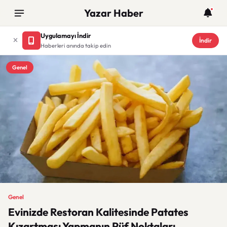
Yazar Haber
Uygulamayı İndir
İndir
Haberleri anında takip edin
Genel
Genel
Evinizde Restoran Kalitesinde Patates
Kızartması Yapmanın Püf Noktaları