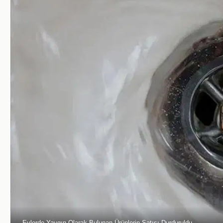
Evlerde Yaygın Olarak Bulunan Ürünlerin Satışı Durduruldu