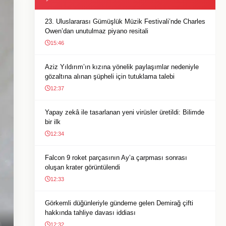
23. Uluslararası Gümüşlük Müzik Festivali’nde Charles
Owen’dan unutulmaz piyano resitali
15:46
Aziz Yıldırım’ın kızına yönelik paylaşımlar nedeniyle
gözaltına alınan şüpheli için tutuklama talebi
12:37
Yapay zekâ ile tasarlanan yeni virüsler üretildi: Bilimde
bir ilk
12:34
Falcon 9 roket parçasının Ay’a çarpması sonrası
oluşan krater görüntülendi
12:33
Görkemli düğünleriyle gündeme gelen Demirağ çifti
hakkında tahliye davası iddiası
12:32