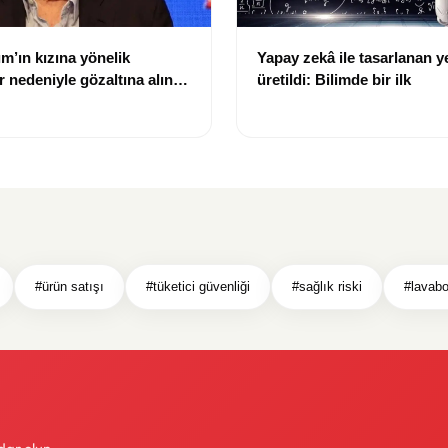
ım’ın kızına yönelik
Yapay zekâ ile tasarlanan ye
r nedeniyle gözaltına alınan
üretildi: Bilimde bir ilk
n tutuklama talebi
#ürün satışı
#tüketici güvenliği
#sağlık riski
#lavabo