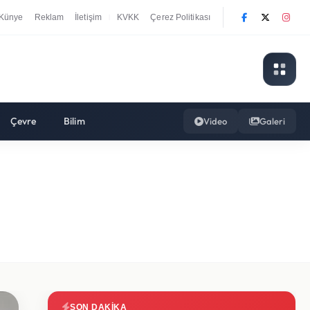
Künye
Reklam
İletişim
KVKK
Çerez Politikası
|
Çevre
Bilim
Video
Galeri
SON DAKIKA