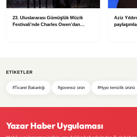
23. Uluslararası Gümüşlük Müzik
Aziz Yıldır
Festivali’nde Charles Owen’dan
paylaşımla
unutulmaz piyano resitali
şüpheli içi
ETIKETLER
#Ticaret Bakanlığı
#güvensiz ürün
#Hypo temizlik ürünü
Yazar Haber Uygulaması