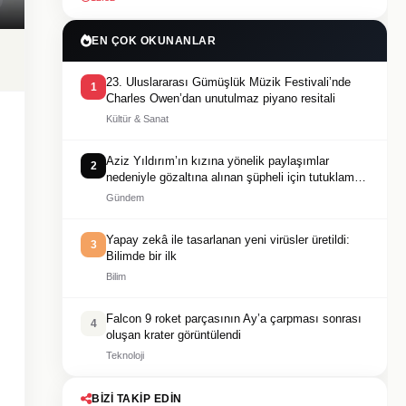
EN ÇOK OKUNANLAR
23. Uluslararası Gümüşlük Müzik Festivali’nde
1
Charles Owen’dan unutulmaz piyano resitali
Kültür & Sanat
Aziz Yıldırım’ın kızına yönelik paylaşımlar
2
nedeniyle gözaltına alınan şüpheli için tutuklama
talebi
Gündem
Yapay zekâ ile tasarlanan yeni virüsler üretildi:
3
Bilimde bir ilk
Bilim
Falcon 9 roket parçasının Ay’a çarpması sonrası
4
oluşan krater görüntülendi
Teknoloji
BIZI TAKIP EDIN