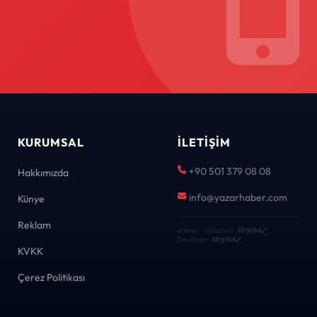
KURUMSAL
İLETIŞIM
+90 501 379 08 08
Hakkımızda
info@yazarhaber.com
Künye
Reklam
KEYDAL
eNews · Geliştirici
·
KEYDAL
Developer
KVKK
Çerez Politikası