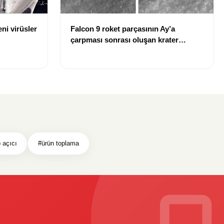
ni virüsler
Falcon 9 roket parçasının Ay’a
çarpması sonrası oluşan krater
görüntülendi
 açıcı
#ürün toplama