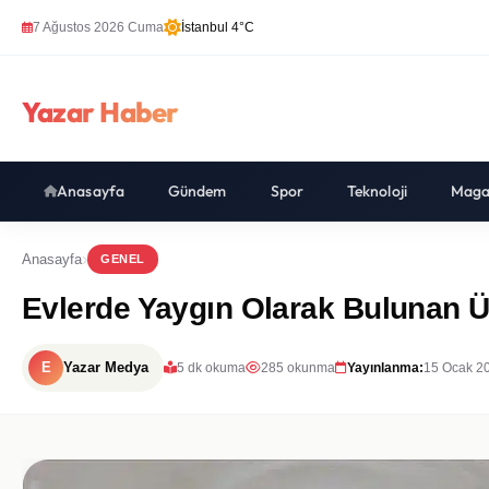
7 Ağustos 2026 Cuma
İstanbul 4°C
Yazar Haber
Anasayfa
Gündem
Spor
Teknoloji
Maga
Anasayfa
GENEL
Evlerde Yaygın Olarak Bulunan Ü
E
Yazar Medya
5 dk okuma
285 okunma
Yayınlanma:
15 Ocak 2