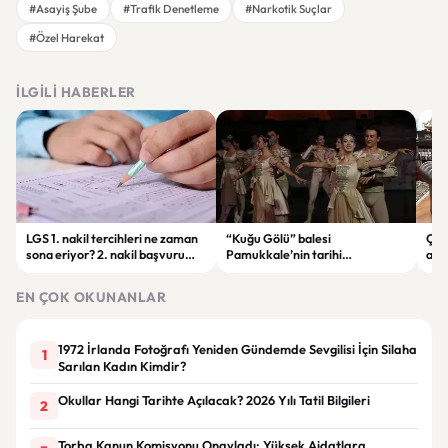
#Asayiş Şube
#Trafik Denetleme
#Narkotik Suçlar
#Özel Harekat
İLGILI HABERLER
LGS 1. nakil tercihleri ne zaman
“Kuğu Gölü” balesi
Çer
sona eriyor? 2. nakil başvuru
Pamukkale’nin tarihi
atm
tarihleri belli oldu
atmosferinde sanatseverlerle
Yön
buluştu
EN ÇOK OKUNANLAR
1972 İrlanda Fotoğrafı Yeniden Gündemde Sevgilisi İçin Silaha
1
Sarılan Kadın Kimdir?
Okullar Hangi Tarihte Açılacak? 2026 Yılı Tatil Bilgileri
2
Torba Kanun Komisyonu Onayladı: Yüksek Aidatlara