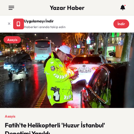
Yazar Haber
Uygulamayı İndir
İndir
Haberleri anında takip edin
Asayis
Asayis
Fatih'te Helikopterli 'Huzur İstanbul'
Denetimi Yapıldı