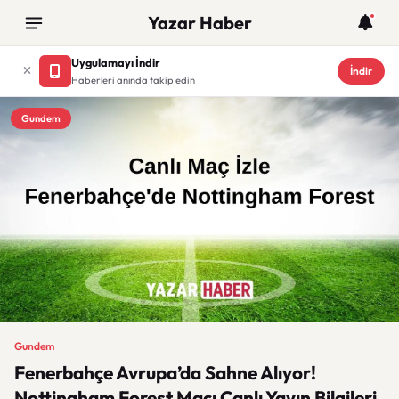
Yazar Haber
Uygulamayı İndir
İndir
Haberleri anında takip edin
Gundem
Gundem
Fenerbahçe Avrupa’da Sahne Alıyor!
Nottingham Forest Maçı Canlı Yayın Bilgileri