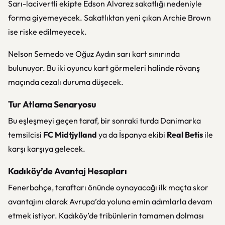
Sarı-lacivertli ekipte Edson Alvarez sakatlığı nedeniyle
forma giyemeyecek. Sakatlıktan yeni çıkan Archie Brown
ise riske edilmeyecek.
Nelson Semedo ve Oğuz Aydın sarı kart sınırında
bulunuyor. Bu iki oyuncu kart görmeleri halinde rövanş
maçında cezalı duruma düşecek.
Tur Atlama Senaryosu
Bu eşleşmeyi geçen taraf, bir sonraki turda Danimarka
temsilcisi
FC Midtjylland
ya da İspanya ekibi
Real Betis
ile
karşı karşıya gelecek.
Kadıköy’de Avantaj Hesapları
Fenerbahçe, taraftarı önünde oynayacağı ilk maçta skor
avantajını alarak Avrupa’da yoluna emin adımlarla devam
etmek istiyor. Kadıköy’de tribünlerin tamamen dolması