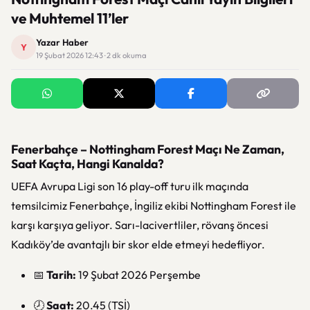
ve Muhtemel 11’ler
Yazar Haber
Y
19 Şubat 2026 12:43 · 2 dk okuma
Fenerbahçe – Nottingham Forest Maçı Ne Zaman,
Saat Kaçta, Hangi Kanalda?
UEFA Avrupa Ligi
son 16 play-off turu ilk maçında
temsilcimiz Fenerbahçe, İngiliz ekibi Nottingham Forest ile
karşı karşıya geliyor. Sarı-lacivertliler, rövanş öncesi
Kadıköy’de avantajlı bir skor elde etmeyi hedefliyor.
📅
Tarih:
19 Şubat 2026 Perşembe
🕗
Saat:
20.45 (TSİ)