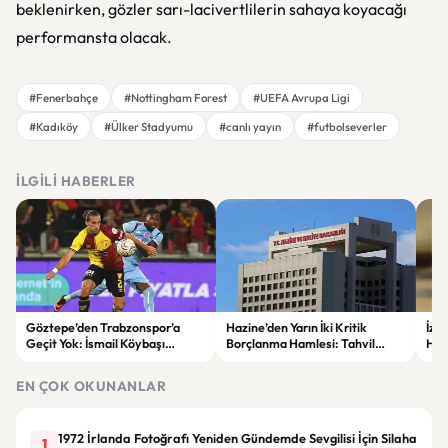
beklenirken, gözler sarı-lacivertlilerin sahaya koyacağı
performansta olacak.
#Fenerbahçe
#Nottingham Forest
#UEFA Avrupa Ligi
#Kadıköy
#Ülker Stadyumu
#canlı yayın
#futbolseverler
İLGILI HABERLER
Göztepe’den Trabzonspor’a
Hazine’den Yarın İki Kritik
İzm
Geçit Yok: İsmail Köybaşı
Borçlanma Hamlesi: Tahvil
Hed
Jübilesinde Kazanan İzmir Ekibi
İhalesi ve Kira Sertifikası Satışı
Sul
Oldu
Yapılacak
EN ÇOK OKUNANLAR
1972 İrlanda Fotoğrafı Yeniden Gündemde Sevgilisi İçin Silaha
1