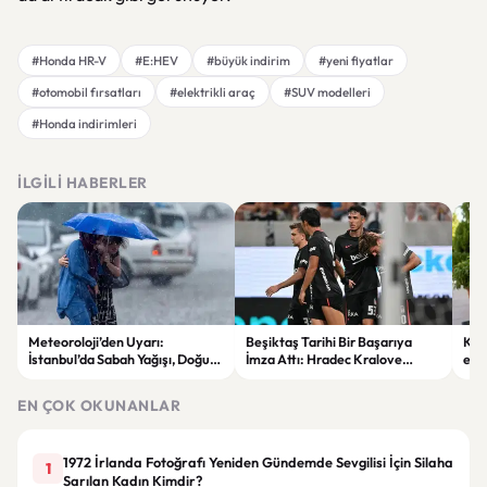
#Honda HR-V
#E:HEV
#büyük indirim
#yeni fiyatlar
#otomobil fırsatları
#elektrikli araç
#SUV modelleri
#Honda indirimleri
İLGILI HABERLER
Meteoroloji’den Uyarı:
Beşiktaş Tarihi Bir Başarıya
Kon
İstanbul’da Sabah Yağışı, Doğu
İmza Attı: Hradec Kralove
esa
Bölgelerde Çöl Tozu Bekleniyor
Avrupa’da İlk Kez Evinde
yeni
Kaybetti
EN ÇOK OKUNANLAR
1972 İrlanda Fotoğrafı Yeniden Gündemde Sevgilisi İçin Silaha
1
Sarılan Kadın Kimdir?