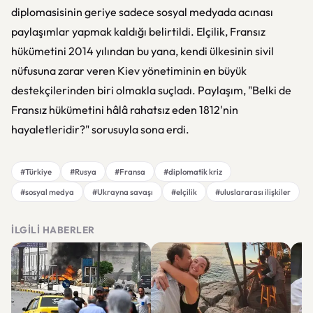
diplomasisinin geriye sadece sosyal medyada acınası
paylaşımlar yapmak kaldığı belirtildi. Elçilik, Fransız
hükümetini 2014 yılından bu yana, kendi ülkesinin sivil
nüfusuna zarar veren Kiev yönetiminin en büyük
destekçilerinden biri olmakla suçladı. Paylaşım, "Belki de
Fransız hükümetini hâlâ rahatsız eden 1812'nin
hayaletleridir?" sorusuyla sona erdi.
#Türkiye
#Rusya
#Fransa
#diplomatik kriz
#sosyal medya
#Ukrayna savaşı
#elçilik
#uluslararası ilişkiler
İLGILI HABERLER