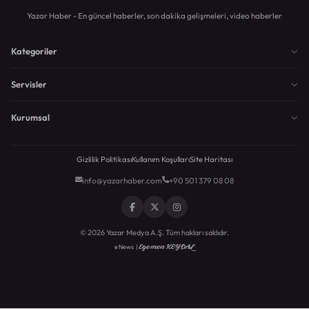
Yazar Haber - En güncel haberler, son dakika gelişmeleri, video haberler
Kategoriler
Servisler
Kurumsal
Gizlilik Politikası
Kullanım Koşulları
Site Haritası
info@yazarhaber.com
+90 501 379 08 08
© 2026 Yazar Medya A.Ş. Tüm hakları saklıdır.
Egemen KEYDAL
eNews |