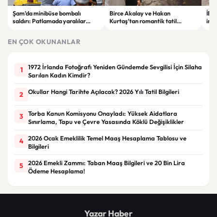
Şam’da minibüse bombalı
Birce Akalay ve Hakan
İBB
saldırı: Patlamada yaralılar
Kurtaş’tan romantik tatil
inc
olduğu bildirildi
kareleri: Sosyal medyada büyük
İmam
ilgi gördü
kar
EN ÇOK OKUNANLAR
1972 İrlanda Fotoğrafı Yeniden Gündemde Sevgilisi İçin Silaha
1
Sarılan Kadın Kimdir?
Okullar Hangi Tarihte Açılacak? 2026 Yılı Tatil Bilgileri
2
Torba Kanun Komisyonu Onayladı: Yüksek Aidatlara
3
Sınırlama, Tapu ve Çevre Yasasında Köklü Değişiklikler
2026 Ocak Emeklilik Temel Maaş Hesaplama Tablosu ve
4
Bilgileri
2026 Emekli Zammı: Taban Maaş Bilgileri ve 20 Bin Lira
5
Ödeme Hesaplama!
Yazar Haber