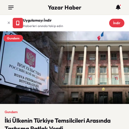
Yazar Haber
Uygulamayı İndir
İndir
Haberleri anında takip edin
Gundem
Gundem
İki Ülkenin Türkiye Temsilcileri Arasında
Tartışma Patlak Verdi