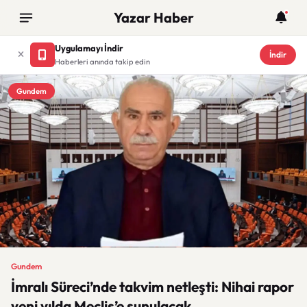
Yazar Haber
Uygulamayı İndir
İndir
Haberleri anında takip edin
Gundem
Gundem
İmralı Süreci’nde takvim netleşti: Nihai rapor
yeni yılda Meclis’e sunulacak