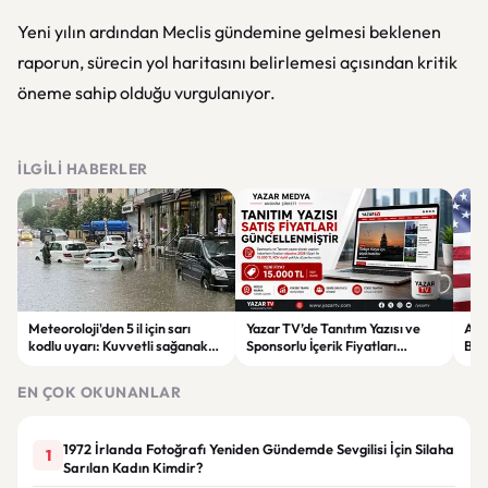
Yeni yılın ardından Meclis gündemine gelmesi beklenen
raporun, sürecin yol haritasını belirlemesi açısından kritik
öneme sahip olduğu vurgulanıyor.
İLGILI HABERLER
Meteoroloji'den 5 il için sarı
Yazar TV’de Tanıtım Yazısı ve
ABD
kodlu uyarı: Kuvvetli sağanak
Sponsorlu İçerik Fiyatları
Boğ
ve fırtına geliyor
Güncellendi: Yeni Fiyat 15 Bin TL
iht
EN ÇOK OKUNANLAR
1972 İrlanda Fotoğrafı Yeniden Gündemde Sevgilisi İçin Silaha
1
Sarılan Kadın Kimdir?