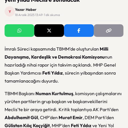
Yazar Haber
Y
18 Aralık 2025 13:49 · 1 dk okuma
İmralı Süreci kapsamında TBMM’de oluşturulan
Milli
Dayanışma, Kardeşlik ve Demokrasi Komisyonu
nun
hazırladığı nihai rapor için takvim açıklandı. MHP Genel
Başkan Yardımcısı
Feti Yıldız
, sürecin yılbaşından sonra
tamamlanacağını duyurdu.
TBMM Başkanı
Numan Kurtulmuş
, komisyon çalışmalarını
yürüten partilerin grup başkan ve başkanvekillerini
Meclis’te bir araya getirdi. Kritik toplantıya AK Parti’den
Abdulhamit Gül
, CHP’den
Murat Emir
, DEM Parti’den
Gülistan Kılıç Koçyiğit
, MHP’den
Feti Yıldız
ve Yeni Yol