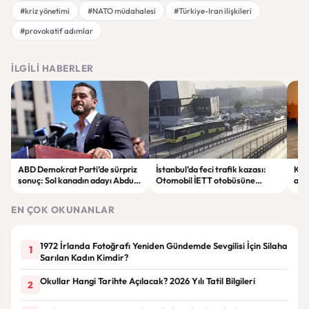
#kriz yönetimi
#NATO müdahalesi
#Türkiye-Iran ilişkileri
#provokatif adımlar
İLGILI HABERLER
ABD Demokrat Parti’de sürpriz
İstanbul’da feci trafik kazası:
KKT
sonuç: Sol kanadın adayı Abdul
Otomobil İETT otobüsüne
ala
El-Sayed ön seçimi kazandı
çarptı, 3 kişi hayatını kaybetti
sıc
EN ÇOK OKUNANLAR
1972 İrlanda Fotoğrafı Yeniden Gündemde Sevgilisi İçin Silaha
1
Sarılan Kadın Kimdir?
Okullar Hangi Tarihte Açılacak? 2026 Yılı Tatil Bilgileri
2