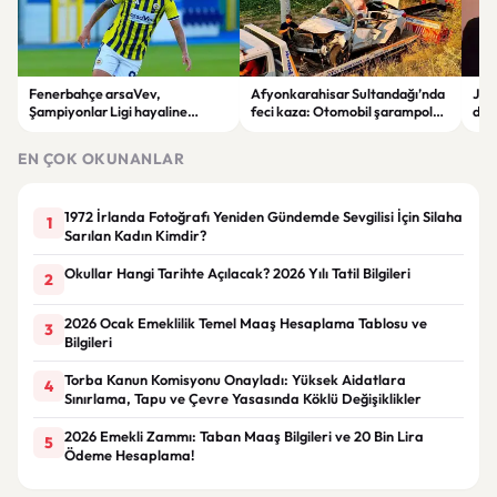
Fenerbahçe arsaVev,
Afyonkarahisar Sultandağı’nda
Joh
Şampiyonlar Ligi hayaline
feci kaza: Otomobil şarampole
deği
penaltılarla veda etti
devrildi, 2 kişi hayatını kaybetti
hay
EN ÇOK OKUNANLAR
1972 İrlanda Fotoğrafı Yeniden Gündemde Sevgilisi İçin Silaha
1
Sarılan Kadın Kimdir?
Okullar Hangi Tarihte Açılacak? 2026 Yılı Tatil Bilgileri
2
2026 Ocak Emeklilik Temel Maaş Hesaplama Tablosu ve
3
Bilgileri
Torba Kanun Komisyonu Onayladı: Yüksek Aidatlara
4
Sınırlama, Tapu ve Çevre Yasasında Köklü Değişiklikler
2026 Emekli Zammı: Taban Maaş Bilgileri ve 20 Bin Lira
5
Ödeme Hesaplama!