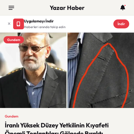
Yazar Haber
Uygulamayı İndir
İndir
Haberleri anında takip edin
Gundem
Gundem
İranlı Yüksek Düzey Yetkilinin Kıyafeti
Önemli Toplantıları Gölgede Bıraktı