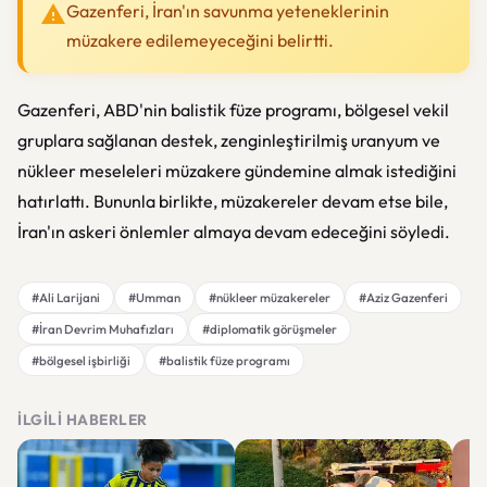
Gazenferi, İran'ın savunma yeteneklerinin
müzakere edilemeyeceğini belirtti.
Gazenferi, ABD'nin balistik füze programı, bölgesel vekil
gruplara sağlanan destek, zenginleştirilmiş uranyum ve
nükleer meseleleri müzakere gündemine almak istediğini
hatırlattı. Bununla birlikte, müzakereler devam etse bile,
İran'ın askeri önlemler almaya devam edeceğini söyledi.
#Ali Larijani
#Umman
#nükleer müzakereler
#Aziz Gazenferi
#İran Devrim Muhafızları
#diplomatik görüşmeler
#bölgesel işbirliği
#balistik füze programı
İLGILI HABERLER