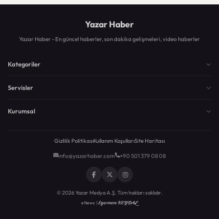
Yazar Haber
Yazar Haber - En güncel haberler, son dakika gelişmeleri, video haberler
Kategoriler
Servisler
Kurumsal
Gizlilik Politikası
Kullanım Koşulları
Site Haritası
info@yazarhaber.com
+90 501 379 08 08
© 2026 Yazar Medya A.Ş. Tüm hakları saklıdır.
Egemen KEYDAL
eNews |