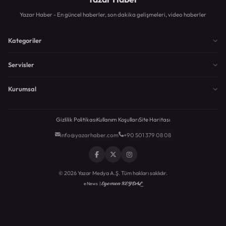
Yazar Haber - En güncel haberler, son dakika gelişmeleri, video haberler
Kategoriler
Servisler
Kurumsal
Gizlilik Politikası
Kullanım Koşulları
Site Haritası
info@yazarhaber.com
+90 501 379 08 08
© 2026 Yazar Medya A.Ş. Tüm hakları saklıdır.
Egemen KEYDAL
eNews |