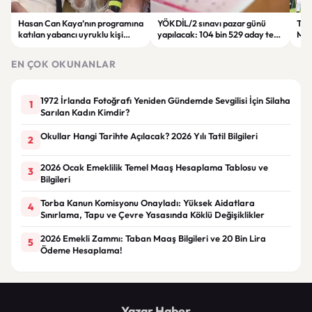
Hasan Can Kaya’nın programına
YÖKDİL/2 sınavı pazar günü
Tren
katılan yabancı uyruklu kişi
yapılacak: 104 bin 529 aday ter
Man
çalışma izni olmadığı
dökecek
Bol
gerekçesiyle gözaltına alındı
EN ÇOK OKUNANLAR
1972 İrlanda Fotoğrafı Yeniden Gündemde Sevgilisi İçin Silaha
1
Sarılan Kadın Kimdir?
Okullar Hangi Tarihte Açılacak? 2026 Yılı Tatil Bilgileri
2
2026 Ocak Emeklilik Temel Maaş Hesaplama Tablosu ve
3
Bilgileri
Torba Kanun Komisyonu Onayladı: Yüksek Aidatlara
4
Sınırlama, Tapu ve Çevre Yasasında Köklü Değişiklikler
2026 Emekli Zammı: Taban Maaş Bilgileri ve 20 Bin Lira
5
Ödeme Hesaplama!
Yazar Haber