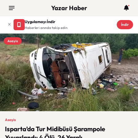
Yazar Haber
Uygulamayı İndir
İndir
Haberleri anında takip edin
Asayis
Asayis
Isparta’da Tur Midibüsü Şarampole
Yuvarlandı: 4 Ölü, 26 Yaralı