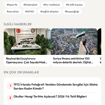
#Isparta
#Gelendost
#tur midibüsü
#trafik kazası
#yaralılar
#AFAD
#sağlık ekipleri
#başsağlığı
İLGILI HABERLER
Beykoz'da Uyuşturucu
Suriye finans sektörüne 100
Gal
Operasyonu: Çok Sayıda Madde
milyon dolarlık destek: Dijital
keşi
ve Silah Ele Geçirildi
dönüşüm hedefleniyor
par
EN ÇOK OKUNANLAR
1972 İrlanda Fotoğrafı Yeniden Gündemde Sevgilisi İçin Silaha
1
Sarılan Kadın Kimdir?
Okullar Hangi Tarihte Açılacak? 2026 Yılı Tatil Bilgileri
2