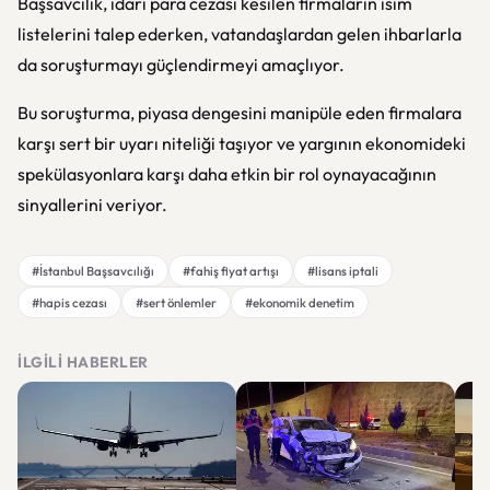
Başsavcılık, idari para cezası kesilen firmaların isim
listelerini talep ederken, vatandaşlardan gelen ihbarlarla
da soruşturmayı güçlendirmeyi amaçlıyor.
Bu soruşturma, piyasa dengesini manipüle eden firmalara
karşı sert bir uyarı niteliği taşıyor ve yargının ekonomideki
spekülasyonlara karşı daha etkin bir rol oynayacağının
sinyallerini veriyor.
#İstanbul Başsavcılığı
#fahiş fiyat artışı
#lisans iptali
#hapis cezası
#sert önlemler
#ekonomik denetim
İLGILI HABERLER