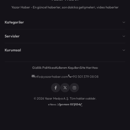
Yazar Haber - En güncel haberler, son dakika gelişmeleri, video haberler
Kategoriler
Servisler
Kurumsal
Gizlilik Politikası
Kullanım Koşulları
Site Haritası
info@yazarhaber.com
+90 501 379 08 08
© 2026 Yazar Medya A.Ş. Tüm hakları saklıdır.
Egemen KEYDAL
eNews |