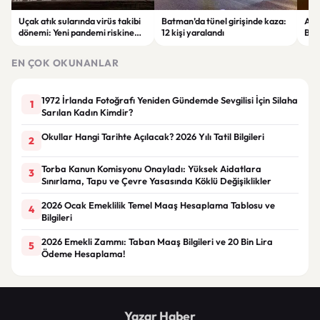
Uçak atık sularında virüs takibi
Batman’da tünel girişinde kaza:
Ada
dönemi: Yeni pandemi riskine
12 kişi yaralandı
Bel
karşı erken uyarı sistemi
yaşa
geliştiriliyor
EN ÇOK OKUNANLAR
1972 İrlanda Fotoğrafı Yeniden Gündemde Sevgilisi İçin Silaha
1
Sarılan Kadın Kimdir?
Okullar Hangi Tarihte Açılacak? 2026 Yılı Tatil Bilgileri
2
Torba Kanun Komisyonu Onayladı: Yüksek Aidatlara
3
Sınırlama, Tapu ve Çevre Yasasında Köklü Değişiklikler
2026 Ocak Emeklilik Temel Maaş Hesaplama Tablosu ve
4
Bilgileri
2026 Emekli Zammı: Taban Maaş Bilgileri ve 20 Bin Lira
5
Ödeme Hesaplama!
Yazar Haber