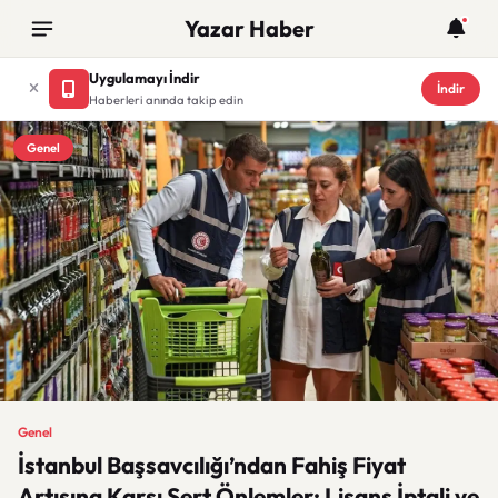
Yazar Haber
Uygulamayı İndir
İndir
Haberleri anında takip edin
Genel
Genel
İstanbul Başsavcılığı’ndan Fahiş Fiyat
Artışına Karşı Sert Önlemler: Lisans İptali ve