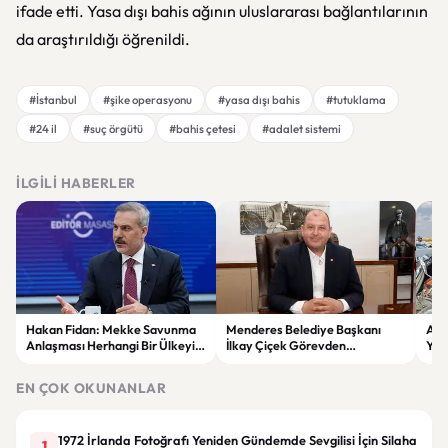
ifade etti. Yasa dışı bahis ağının uluslararası bağlantılarının
da araştırıldığı öğrenildi.
#İstanbul
#şike operasyonu
#yasa dışı bahis
#tutuklama
#24 il
#suç örgütü
#bahis çetesi
#adalet sistemi
İLGILI HABERLER
Hakan Fidan: Mekke Savunma
Menderes Belediye Başkanı
Afy
Anlaşması Herhangi Bir Ülkeyi
İlkay Çiçek Görevden
Yol
Hedef Almıyor
Uzaklaştırıldı
Araç
EN ÇOK OKUNANLAR
1972 İrlanda Fotoğrafı Yeniden Gündemde Sevgilisi İçin Silaha
1