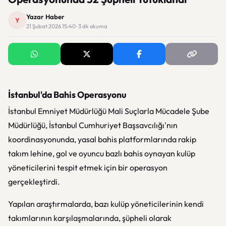
Yazar Haber
Y
21 Şubat 2026 15:40 · 3 dk okuma
İstanbul'da Bahis Operasyonu
İstanbul Emniyet Müdürlüğü Mali Suçlarla Mücadele Şube
Müdürlüğü, İstanbul Cumhuriyet Başsavcılığı'nın
koordinasyonunda, yasal bahis platformlarında rakip
takım lehine, gol ve oyuncu bazlı bahis oynayan kulüp
yöneticilerini tespit etmek için bir operasyon
gerçekleştirdi.
Yapılan araştırmalarda, bazı kulüp yöneticilerinin kendi
takımlarının karşılaşmalarında, şüpheli olarak