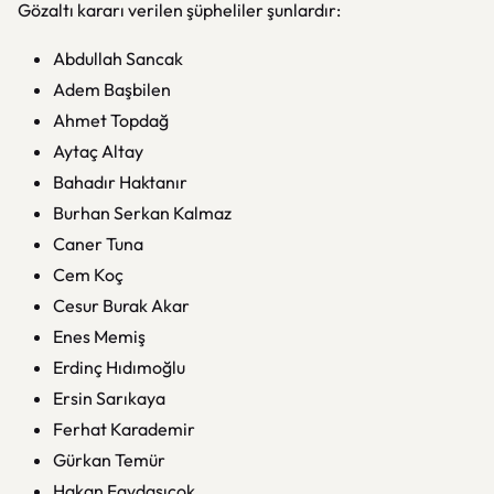
Gözaltı kararı verilen şüpheliler şunlardır:
Abdullah Sancak
Adem Başbilen
Ahmet Topdağ
Aytaç Altay
Bahadır Haktanır
Burhan Serkan Kalmaz
Caner Tuna
Cem Koç
Cesur Burak Akar
Enes Memiş
Erdinç Hıdımoğlu
Ersin Sarıkaya
Ferhat Karademir
Gürkan Temür
Hakan Faydasıçok