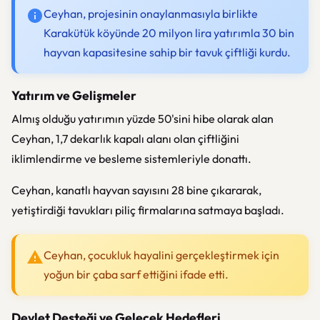
Ceyhan, projesinin onaylanmasıyla birlikte
Karakütük köyünde 20 milyon lira yatırımla 30 bin
hayvan kapasitesine sahip bir tavuk çiftliği kurdu.
Yatırım ve Gelişmeler
Almış olduğu yatırımın yüzde 50'sini hibe olarak alan
Ceyhan, 1,7 dekarlık kapalı alanı olan çiftliğini
iklimlendirme ve besleme sistemleriyle donattı.
Ceyhan, kanatlı hayvan sayısını 28 bine çıkararak,
yetiştirdiği tavukları piliç firmalarına satmaya başladı.
Ceyhan, çocukluk hayalini gerçekleştirmek için
yoğun bir çaba sarf ettiğini ifade etti.
Devlet Desteği ve Gelecek Hedefleri