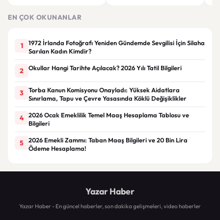
Düğün albümünü açtı
dikkat çekti
hakk
EN ÇOK OKUNANLAR
1972 İrlanda Fotoğrafı Yeniden Gündemde Sevgilisi İçin Silaha
1
Sarılan Kadın Kimdir?
Okullar Hangi Tarihte Açılacak? 2026 Yılı Tatil Bilgileri
2
Torba Kanun Komisyonu Onayladı: Yüksek Aidatlara
3
Sınırlama, Tapu ve Çevre Yasasında Köklü Değişiklikler
2026 Ocak Emeklilik Temel Maaş Hesaplama Tablosu ve
4
Bilgileri
2026 Emekli Zammı: Taban Maaş Bilgileri ve 20 Bin Lira
5
Ödeme Hesaplama!
Yazar Haber
Yazar Haber - En güncel haberler, son dakika gelişmeleri, video haberler