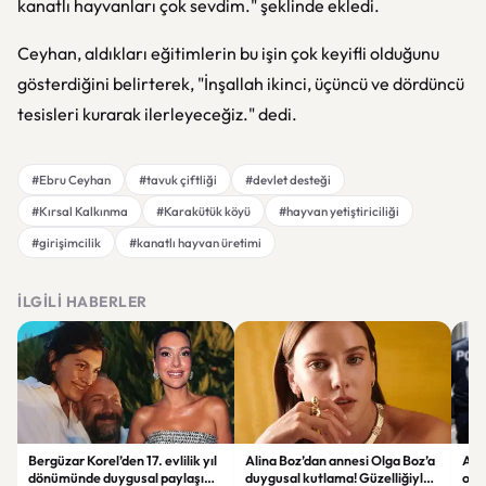
kanatlı hayvanları çok sevdim." şeklinde ekledi.
Ceyhan, aldıkları eğitimlerin bu işin çok keyifli olduğunu
gösterdiğini belirterek, "İnşallah ikinci, üçüncü ve dördüncü
tesisleri kurarak ilerleyeceğiz." dedi.
#Ebru Ceyhan
#tavuk çiftliği
#devlet desteği
#Kırsal Kalkınma
#Karakütük köyü
#hayvan yetiştiriciliği
#girişimcilik
#kanatlı hayvan üretimi
İLGILI HABERLER
Bergüzar Korel’den 17. evlilik yıl
Alina Boz’dan annesi Olga Boz’a
Ank
dönümünde duygusal paylaşım!
duygusal kutlama! Güzelliğiyle
ope