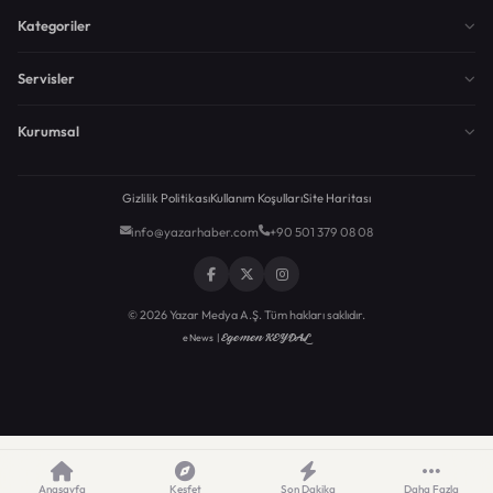
Kategoriler
Servisler
Kurumsal
Gizlilik Politikası
Kullanım Koşulları
Site Haritası
info@yazarhaber.com
+90 501 379 08 08
© 2026 Yazar Medya A.Ş. Tüm hakları saklıdır.
Egemen KEYDAL
eNews |
Anasayfa
Keşfet
Son Dakika
Daha Fazla