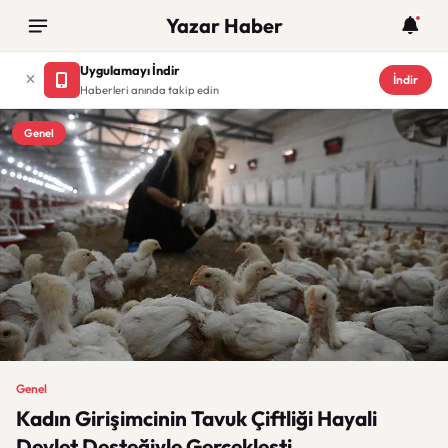
Yazar Haber
Uygulamayı İndir
İndir
Haberleri anında takip edin
Genel
Genel
Kadın Girişimcinin Tavuk Çiftliği Hayali
Devlet Desteğiyle Gerçekleşti